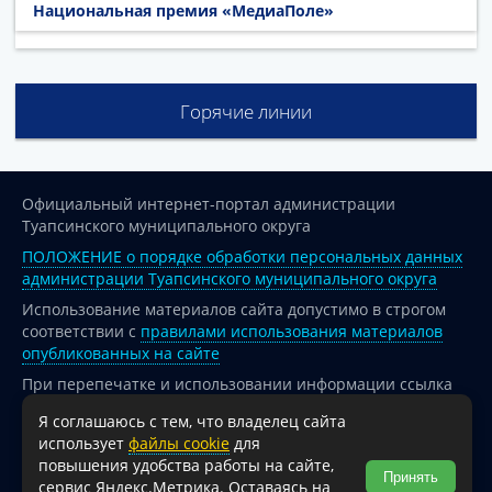
Национальная премия «МедиаПоле»
Горячие линии
Официальный интернет-портал администрации
Туапсинского муниципального округа
ПОЛОЖЕНИЕ о порядке обработки персональных данных
администрации Туапсинского муниципального округа
Использование материалов сайта допустимо в строгом
соответствии с
правилами использования материалов
опубликованных на сайте
При перепечатке и использовании информации ссылка
на источник обязательна.
Я соглашаюсь с тем, что владелец сайта
Для сайтов и страниц сети Интернет обязательна
использует
файлы cookie
для
активная гиперссылка на официальный интернет-портал
повышения удобства работы на сайте,
Принять
администрации Туапсинского муниципального округа.
сервис Яндекс.Метрика. Оставаясь на