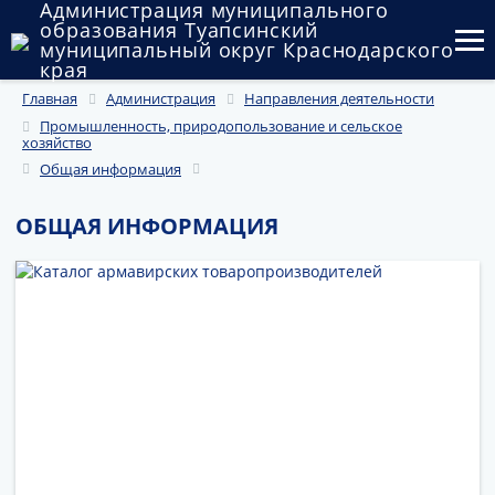
Администрация муниципального
образования Туапсинский
муниципальный округ Краснодарского
края
Главная
Администрация
Направления деятельности
Округ
Промышленность, природопользование и сельское
хозяйство
Администрация
Общая информация
Муниципальные закупки
ОБЩАЯ ИНФОРМАЦИЯ
Государственный и муниципальный контроль
Муниципальное имущество
Публичные слушания и общественные обсуждения
Документы