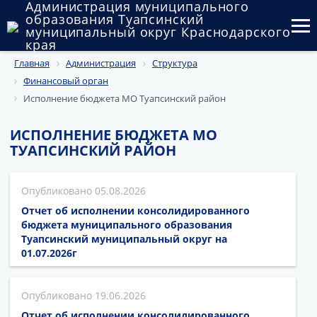
Администрация муниципального
образования Туапсинский
муниципальный округ Краснодарского
края
Главная
Администрация
Структура
Округ
Финансовый орган
Администрация
Исполнение бюджета МО Туапсинский район
Муниципальные закупки
ИСПОЛНЕНИЕ БЮДЖЕТА МО
ТУАПСИНСКИЙ РАЙОН
Государственный и муниципальный контроль
Муниципальное имущество
05.08.2026
Отчет об исполнении консолидированного
Публичные слушания и общественные обсуждения
бюджета муниципального образования
Туапсинский муниципальный округ на
Документы
01.07.2026г
19.06.2026
Отчет об исполнении консолидированного