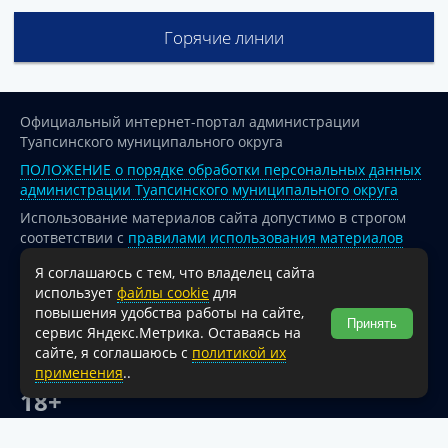
Горячие линии
Официальный интернет-портал администрации
Туапсинского муниципального округа
ПОЛОЖЕНИЕ о порядке обработки персональных данных
администрации Туапсинского муниципального округа
Использование материалов сайта допустимо в строгом
соответствии с
правилами использования материалов
опубликованных на сайте
Я соглашаюсь с тем, что владелец сайта
При перепечатке и использовании информации ссылка
использует
файлы cookie
для
на источник обязательна.
повышения удобства работы на сайте,
Принять
сервис Яндекс.Метрика. Оставаясь на
Для сайтов и страниц сети Интернет обязательна
сайте, я соглашаюсь с
политикой их
активная гиперссылка на официальный интернет-портал
применения
..
администрации Туапсинского муниципального округа.
18+