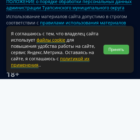
ПОЛОЖЕНИЕ о порядке обработки персональных данных
администрации Туапсинского муниципального округа
Использование материалов сайта допустимо в строгом
соответствии с
правилами использования материалов
опубликованных на сайте
Я соглашаюсь с тем, что владелец сайта
При перепечатке и использовании информации ссылка
использует
файлы cookie
для
на источник обязательна.
повышения удобства работы на сайте,
Принять
сервис Яндекс.Метрика. Оставаясь на
Для сайтов и страниц сети Интернет обязательна
сайте, я соглашаюсь с
политикой их
активная гиперссылка на официальный интернет-портал
применения
..
администрации Туапсинского муниципального округа.
18+