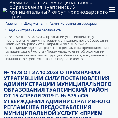
Администрация муниципального
образования Туапсинский
муниципальный округ Краснодарского
края
Главная
Документы
Административная реформа
Округ
Административные регламенты
Администрация
№ 1978 от 27.10.2023 О признании утратившим силу
постановления администрации муниципального образования
Туапсинский район от 15 апреля 2019 г. № 575 «Об
Муниципальные закупки
утверждении административного регламента предоставления
муниципальной услуги «Прием уведомления об окончании
строительства или реконструкции объекта индивидуального
жилищного строительства или садового дома»
Государственный и муниципальный контроль
Муниципальное имущество
№ 1978 ОТ 27.10.2023 О ПРИЗНАНИИ
УТРАТИВШИМ СИЛУ ПОСТАНОВЛЕНИЯ
Публичные слушания и общественные обсуждения
АДМИНИСТРАЦИИ МУНИЦИПАЛЬНОГО
ОБРАЗОВАНИЯ ТУАПСИНСКИЙ РАЙОН
Документы
ОТ 15 АПРЕЛЯ 2019 Г. № 575 «ОБ
УТВЕРЖДЕНИИ АДМИНИСТРАТИВНОГО
РЕГЛАМЕНТА ПРЕДОСТАВЛЕНИЯ
МУНИЦИПАЛЬНОЙ УСЛУГИ «ПРИЕМ