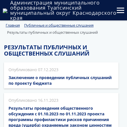
Администрация муниципального
образования Туапсинский
муниципальный округ Краснодарского
края
Главная
Публичные и общественные слушания
Округ
Результаты публичных и общественных слушаний
Администрация
РЕЗУЛЬТАТЫ ПУБЛИЧНЫХ И
Муниципальные закупки
ОБЩЕСТВЕННЫХ СЛУШАНИЙ
Государственный и муниципальный контроль
07.12.2023
Муниципальное имущество
Заключение о проведении публичных слушаний
по проекту бюджета
Публичные слушания и общественные обсуждения
16.11.2023
Документы
Результаты проведения общественного
обсуждения с 01.10.2023 по 01.11.2023 проекта
программы профилактики рисков причинения
вреда (ущерба) охраняемым законом ценностям