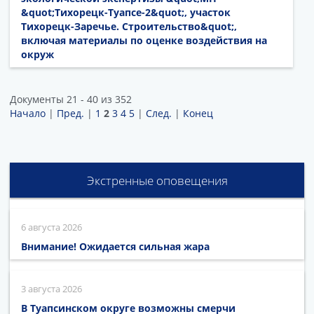
&quot;Тихорецк-Туапсе-2&quot;, участок
Тихорецк-Заречье. Строительство&quot;,
включая материалы по оценке воздействия на
окруж
Документы 21 - 40 из 352
Начало
|
Пред.
|
1
2
3
4
5
|
След.
|
Конец
Экстренные оповещения
6 августа 2026
Внимание! Ожидается сильная жара
3 августа 2026
В Туапсинском округе возможны смерчи