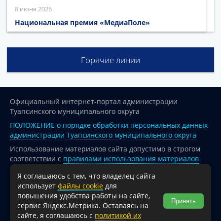
8 июня 2026
Национальная премия «МедиаПоле»
Горячие линии
Официальный интернет-портал администрации
Туапсинского муниципального округа
ПОЛОЖЕНИЕ о порядке обработки персональных данных
администрации Туапсинского муниципального округа
Использование материалов сайта допустимо в строгом
соответствии с
правилами использования материалов
опубликованных на сайте
Я соглашаюсь с тем, что владелец сайта
При перепечатке и использовании информации ссылка
использует
файлы cookie
для
на источник обязательна.
повышения удобства работы на сайте,
Принять
сервис Яндекс.Метрика. Оставаясь на
Для сайтов и страниц сети Интернет обязательна
сайте, я соглашаюсь с
политикой их
активная гиперссылка на официальный интернет-портал