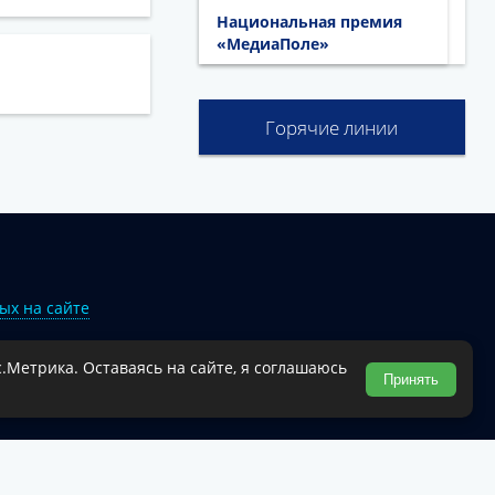
Национальная премия
«МедиаПоле»
Горячие линии
ых на сайте
.Метрика. Оставаясь на сайте, я соглашаюсь
Туапсинского муниципального округа.
Принять