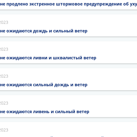
оне продлено экстренное штормовое предупреждение об у
2023
оне ожидаются дождь и сильный ветер
2023
оне ожидаются ливни и шквалистый ветер
2023
оне ожидаются сильный дождь и ветер
2023
оне ожидаются ливень и сильный ветер
2023