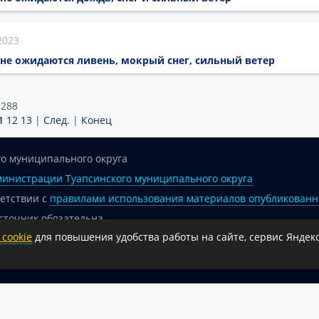
2023
не ожидаются ливень, мокрый снег, сильный ветер
 288
1
12
13
|
След.
|
Конец
о муниципального округа
инистрации Туапсинского муниципального округа
ветствии с
правилами использования материалов опубликованн
сточник обязательна.
cookie
для повышения удобства работы на сайте, сервис Яндекс
 гиперссылка на официальный интернет-портал администрации 