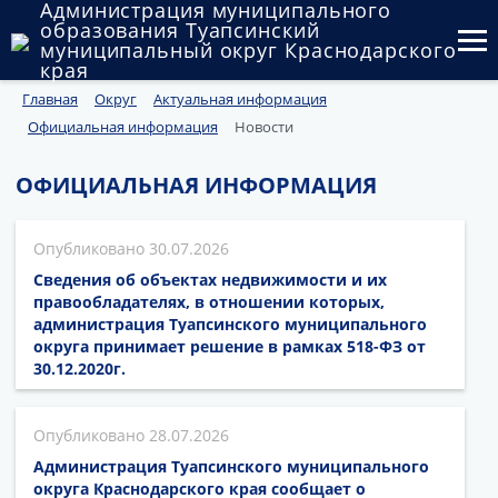
Администрация муниципального
образования Туапсинский
муниципальный округ Краснодарского
края
Главная
Округ
Актуальная информация
Округ
Официальная информация
Новости
Администрация
ОФИЦИАЛЬНАЯ ИНФОРМАЦИЯ
Муниципальные закупки
30.07.2026
Государственный и муниципальный контроль
Сведения об объектах недвижимости и их
Муниципальное имущество
правообладателях, в отношении которых,
администрация Туапсинского муниципального
округа принимает решение в рамках 518-ФЗ от
Публичные слушания и общественные обсуждения
30.12.2020г.
Документы
28.07.2026
Администрация Туапсинского муниципального
округа Краснодарского края сообщает о