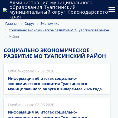
Администрация муниципального
образования Туапсинский
муниципальный округ Краснодарского
края
Главная
Округ
Экономика
Округ
Социально экономическое развитие МО Туапсинский район
Администрация
Район
Муниципальные закупки
СОЦИАЛЬНО ЭКОНОМИЧЕСКОЕ
РАЗВИТИЕ МО ТУАПСИНСКИЙ РАЙОН
Государственный и муниципальный контроль
Муниципальное имущество
07.07.2026
Информация об итогах социально-
Публичные слушания и общественные обсуждения
экономического развития Туапсинского
муниципального округа в январе-мае 2026 года
Документы
08.06.2026
Информация об итогах социально-
экономического развития Туапсинского