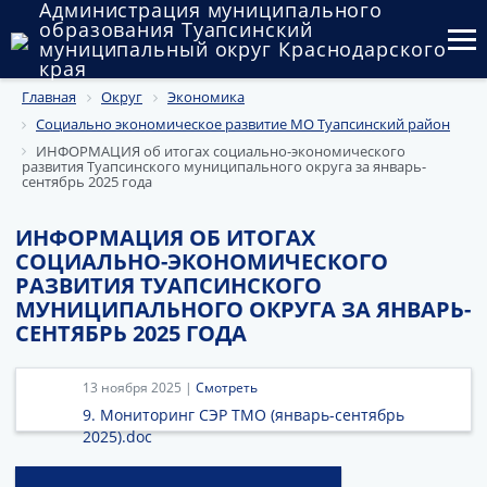
Администрация муниципального
образования Туапсинский
муниципальный округ Краснодарского
края
Главная
Округ
Экономика
Округ
Социально экономическое развитие МО Туапсинский район
Администрация
ИНФОРМАЦИЯ об итогах социально-экономического
развития Туапсинского муниципального округа за январь-
сентябрь 2025 года
Муниципальные закупки
ИНФОРМАЦИЯ ОБ ИТОГАХ
Государственный и муниципальный контроль
СОЦИАЛЬНО-ЭКОНОМИЧЕСКОГО
РАЗВИТИЯ ТУАПСИНСКОГО
Муниципальное имущество
МУНИЦИПАЛЬНОГО ОКРУГА ЗА ЯНВАРЬ-
СЕНТЯБРЬ 2025 ГОДА
Публичные слушания и общественные обсуждения
Документы
13 ноября 2025 |
Смотреть
9. Мониторинг СЭР ТМО (январь-сентябрь
2025).doc