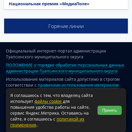
Национальная премия «МедиаПоле»
Горячие линии
Официальный интернет-портал администрации
Туапсинского муниципального округа
ПОЛОЖЕНИЕ о порядке обработки персональных данных
администрации Туапсинского муниципального округа
Использование материалов сайта допустимо в строгом
соответствии с
правилами использования материалов
опубликованных на сайте
Я соглашаюсь с тем, что владелец сайта
При перепечатке и использовании информации ссылка
использует
файлы cookie
для
на источник обязательна.
повышения удобства работы на сайте,
Принять
сервис Яндекс.Метрика. Оставаясь на
Для сайтов и страниц сети Интернет обязательна
сайте, я соглашаюсь с
политикой их
активная гиперссылка на официальный интернет-портал
применения
..
администрации Туапсинского муниципального округа.