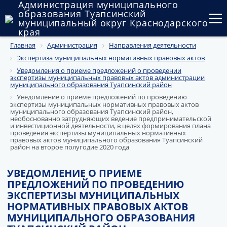
Администрация муниципального
образования Туапсинский
муниципальный округ Краснодарского
края
Главная
Администрация
Направления деятельности
Округ
Экспертиза муниципальных нормативных правовых актов
Администрация
Уведомления о приеме предложений о проведении
экспертизы муниципальных правовых актов администрации
муниципального образования Туапсинский район
Муниципальные закупки
Уведомление о приеме предложений по проведению
экспертизы муниципальных нормативных правовых актов
муниципального образования Туапсинский район,
Государственный и муниципальный контроль
необоснованно затрудняющих ведение предпринимательской
и инвестиционной деятельности, в целях формирования плана
проведения экспертизы муниципальных нормативных
Муниципальное имущество
правовых актов муниципального образования Туапсинский
район на второе полугодие 2020 года
Публичные слушания и общественные обсуждения
УВЕДОМЛЕНИЕ О ПРИЕМЕ
Документы
ПРЕДЛОЖЕНИЙ ПО ПРОВЕДЕНИЮ
ЭКСПЕРТИЗЫ МУНИЦИПАЛЬНЫХ
НОРМАТИВНЫХ ПРАВОВЫХ АКТОВ
МУНИЦИПАЛЬНОГО ОБРАЗОВАНИЯ