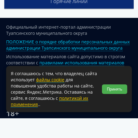
Горячие линии
Официальный интернет-портал администрации
Туапсинского муниципального округа
ПОЛОЖЕНИЕ о порядке обработки персональных данных
администрации Туапсинского муниципального округа
Использование материалов сайта допустимо в строгом
соответствии с
правилами использования материалов
опубликованных на сайте
Я соглашаюсь с тем, что владелец сайта
При перепечатке и использовании информации ссылка
использует
файлы cookie
для
на источник обязательна.
повышения удобства работы на сайте,
Принять
сервис Яндекс.Метрика. Оставаясь на
Для сайтов и страниц сети Интернет обязательна
сайте, я соглашаюсь с
политикой их
активная гиперссылка на официальный интернет-портал
применения
..
администрации Туапсинского муниципального округа.
18+