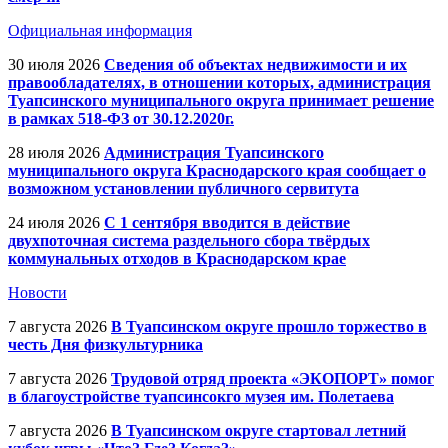
Официальная информация
30 июля 2026
Сведения об объектах недвижимости и их
правообладателях, в отношении которых, администрация
Туапсинского муниципального округа принимает решение
в рамках 518-ФЗ от 30.12.2020г.
28 июля 2026
Администрация Туапсинского
муниципального округа Краснодарского края сообщает о
возможном установлении публичного сервитута
24 июля 2026
С 1 сентября вводится в действие
двухпоточная система раздельного сбора твёрдых
коммунальных отходов в Краснодарском крае
Новости
7 августа 2026
В Туапсинском округе прошло торжество в
честь Дня физкультурника
7 августа 2026
Трудовой отряд проекта «ЭКОПОРТ» помог
в благоустройстве туапсинсокго музея им. Полетаева
7 августа 2026
В Туапсинском округе стартовал летний