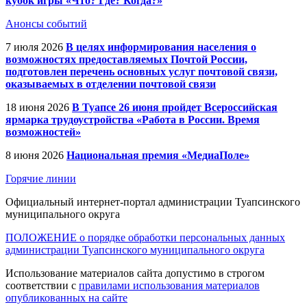
кубок игры «Что? Где? Когда?»
Анонсы событий
7 июля 2026
В целях информирования населения о
возможностях предоставляемых Почтой России,
подготовлен перечень основных услуг почтовой связи,
оказываемых в отделении почтовой связи
18 июня 2026
В Туапсе 26 июня пройдет Всероссийская
ярмарка трудоустройства «Работа в России. Время
возможностей»
8 июня 2026
Национальная премия «МедиаПоле»
Горячие линии
Официальный интернет-портал администрации Туапсинского
муниципального округа
ПОЛОЖЕНИЕ о порядке обработки персональных данных
администрации Туапсинского муниципального округа
Использование материалов сайта допустимо в строгом
соответствии с
правилами использования материалов
опубликованных на сайте