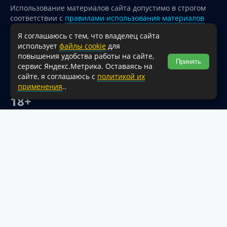
Использование материалов сайта допустимо в строгом
соответствии с
правилами использования материалов
опубликованных на сайте
Я соглашаюсь с тем, что владелец сайта
При перепечатке и использовании информации ссылка
использует
файлы cookie
для
на источник обязательна.
повышения удобства работы на сайте,
Принять
сервис Яндекс.Метрика. Оставаясь на
Для сайтов и страниц сети Интернет обязательна
сайте, я соглашаюсь с
политикой их
активная гиперссылка на официальный интернет-портал
применения
..
администрации Туапсинского муниципального округа.
18+