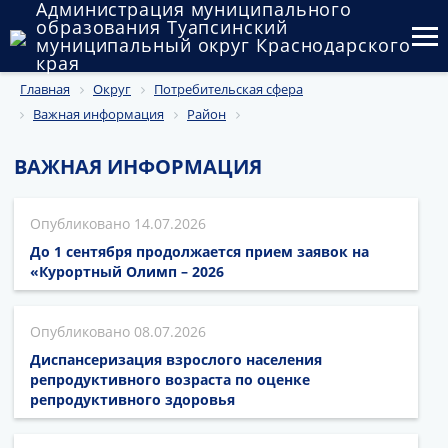
Администрация муниципального
образования Туапсинский
муниципальный округ Краснодарского
края
Главная
Округ
Потребительская сфера
Округ
Важная информация
Район
Администрация
ВАЖНАЯ ИНФОРМАЦИЯ
Муниципальные закупки
14.07.2026
Государственный и муниципальный контроль
До 1 сентября продолжается прием заявок на
Муниципальное имущество
«Курортный Олимп – 2026
Публичные слушания и общественные обсуждения
08.07.2026
Документы
Диспансеризация взрослого населения
репродуктивного возраста по оценке
репродуктивного здоровья