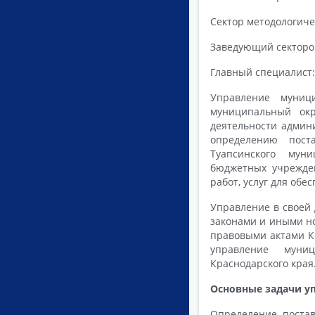
Сектор методологиче
Заведующий секторо
Главный специалист
Управление муниц
муниципальный ок
деятельности админ
определению пост
Туапсинского мун
бюджетных учрежде
работ, услуг для об
Управление в своей
законами и иными н
правовыми актами Кр
управление муниц
Краснодарского края
Основные задачи у
Определение постав