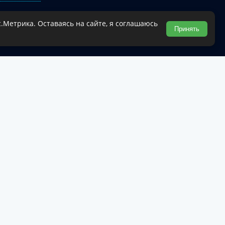
.Метрика. Оставаясь на сайте, я соглашаюсь
Туапсинского муниципального округа.
Принять