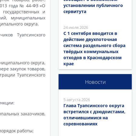
установлении публичного
2013 года № 44-ФЗ «О
сервитута
я государственных и
ий, муниципальных
ипального округа.
24 июля 2026
С 1 сентября вводится в
иков Туапсинского
действие двухпоточная
система раздельного сбора
твёрдых коммунальных
отходов в Краснодарском
ниципального округа,
крае
ере закупок товаров,
трации Туапсинского
Новости
5 августа 2026
ункции:
Глава Туапсинского округа
встретился с дзюдоистами,
ипальных заказчиков,
отличившимися на
соревнованиях
порядок работы;