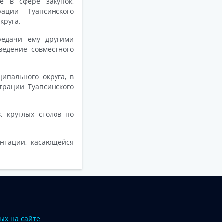
е в сфере закупок,
ации Туапсинского
круга.
редачи ему другими
едение совместного
ипального округа, в
трации Туапсинского
, круглых столов по
нтации, касающейся
ых на сайте