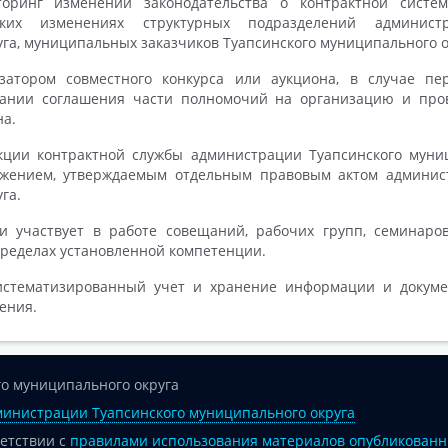
торинг изменений законодательства о контрактной систем
их изменениях структурных подразделений администр
га, муниципальных заказчиков Туапсинского муниципального о
изатором совместного конкурса или аукциона, в случае пе
вании соглашения части полномочий на организацию и пров
на.
кции контрактной службы администрации Туапсинского муниц
ожением, утверждаемым отдельным правовым актом админис
уга.
 участвует в работе совещаний, рабочих групп, семинаров
пределах установленной компетенции.
стематизированный учет и хранение информации и докуме
ения.
о муниципального округа
инистрации Туапсинского муниципального округа
ветствии с
правилами использования материалов опубликованн