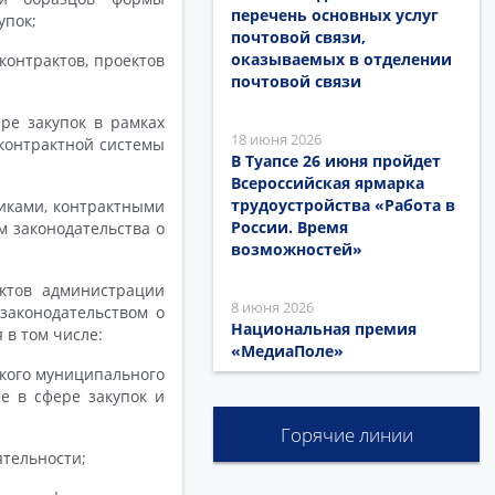
перечень основных услуг
упок;
почтовой связи,
оказываемых в отделении
контрактов, проектов
почтовой связи
ре закупок в рамках
18 июня 2026
контрактной системы
В Туапсе 26 июня пройдет
Всероссийская ярмарка
трудоустройства «Работа в
чиками, контрактными
России. Время
 законодательства о
возможностей»
ктов администрации
8 июня 2026
законодательством о
Национальная премия
 в том числе:
«МедиаПоле»
кого муниципального
ме в сфере закупок и
Горячие линии
тельности;