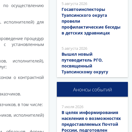
5 августа 2026
й по осуществлению
Госавтоинспекторы
Туапсинского округа
провели
, исполнителей) для
профилактические беседы
в детских здравницах
 проведение процедур
и с установленным
5 августа 2026
Вышел новый
путеводитель РГО,
в, исполнителей),
посвященный
луг;
Туапсинскому округу
коном о контрактной
Анонсы событий
аказчиков.
зчиков, в том числе:
7 июля 2026
В целях информирования
иков, исполнителей)
населения о возможностях
предоставляемых Почтой
России, подготовлен
ми образцов формы