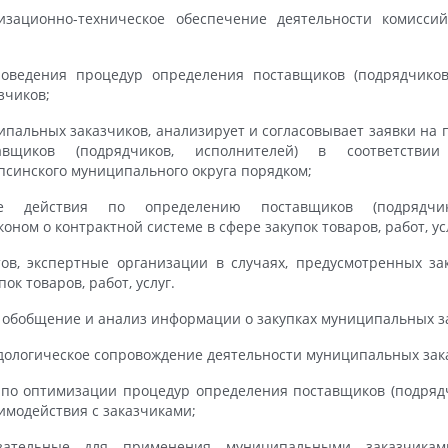
низационно-техническое обеспечение деятельности комисси
оведения процедур определения поставщиков (подрядчиков
зчиков;
пальных заказчиков, анализирует и согласовывает заявки на
авщиков (подрядчиков, исполнителей) в соответстви
псинского муниципального округа порядком;
е действия по определению поставщиков (подрядчико
ном о контрактной системе в сфере закупок товаров, работ, ус
ов, экспертные организации в случаях, предусмотренных за
ок товаров, работ, услуг.
, обобщение и анализ информации о закупках муниципальных з
дологическое сопровождение деятельности муниципальных зака
по оптимизации процедур определения поставщиков (подрядч
аимодействия с заказчиками;
язательные для применения муниципальными заказчика