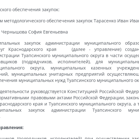
ского обеспечения закупок:
м методологического обеспечения закупок Тарасенко Иван Ив
: Чернышова София Евгеньевна
ипальных закупок администрации муниципального образо
руг Краснодарского края (далее - управление) создан
истрации Туапсинского муниципального округа в части осуще
авщиков (подрядчиков, исполнителей), для муниципальн
иципального округа, муниципальных казенных учрежден
ний, муниципальных унитарных предприятий осуществляющи
еспечения муниципальных нужд Туапсинского муниципального ок
 деятельности руководствуется Конституцией Российской Феде
ормативными правовыми актами Российской Федерации, зако
аснодарского края и Туапсинского муниципального округа, а
ипальных закупок администрации Туапсинского муни
.
правления:
щиков (подрядчиков, исполнителей) при осуществлении заку