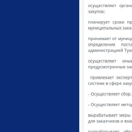
осуществляет орга
закупок;
планирует сроки пр
муниципальных зака
принимает от муници
определения пост
администрацией Туа
осуществляет ины
предусмотренные зако
привлекает эксперт
системе в сфере закуп
- Осуществляет сбор
- Осуществляет мето
вырабатывает меры 
для заказчиков и вз
разрабатывает об