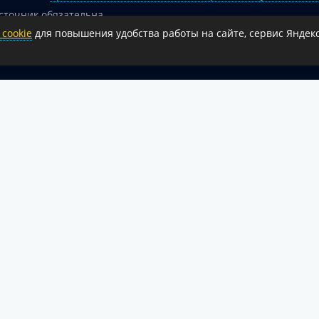
сточник обязательна.
cookie
для повышения удобства работы на сайте, сервис Яндекс
 гиперссылка на официальный интернет-портал администрации 