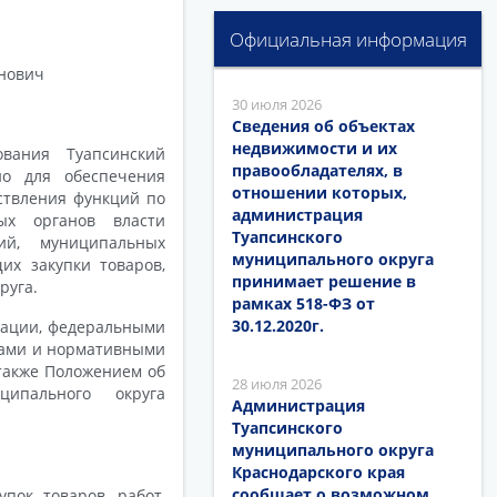
Официальная информация
анович
30 июля 2026
Сведения об объектах
недвижимости и их
вания Туапсинский
правообладателях, в
о для обеспечения
отношении которых,
ствления функций по
администрация
ых органов власти
Туапсинского
ий, муниципальных
муниципального округа
х закупки товаров,
принимает решение в
руга.
рамках 518-ФЗ от
30.12.2020г.
рации, федеральными
нами и нормативными
 также Положением об
28 июля 2026
ципального округа
Администрация
Туапсинского
муниципального округа
Краснодарского края
сообщает о возможном
пок товаров, работ,