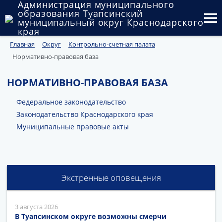
Администрация муниципального
образования Туапсинский
муниципальный округ Краснодарского
края
Главная
Округ
Контрольно-счетная палата
Округ
Нормативно-правовая база
Администрация
НОРМАТИВНО-ПРАВОВАЯ БАЗА
Муниципальные закупки
Федеральное законодательство
Государственный и муниципальный контроль
Законодательство Краснодарского края
Муниципальные правовые акты
Муниципальное имущество
Публичные слушания и общественные обсуждения
Экстренные оповещения
Документы
3 августа 2026
В Туапсинском округе возможны смерчи