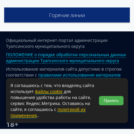
Горячие линии
Официальный интернет-портал администрации
Туапсинского муниципального округа
ПОЛОЖЕНИЕ о порядке обработки персональных данных
администрации Туапсинского муниципального округа
Использование материалов сайта допустимо в строгом
соответствии с
правилами использования материалов
опубликованных на сайте
Я соглашаюсь с тем, что владелец сайта
При перепечатке и использовании информации ссылка
использует
файлы cookie
для
на источник обязательна.
повышения удобства работы на сайте,
Принять
сервис Яндекс.Метрика. Оставаясь на
Для сайтов и страниц сети Интернет обязательна
сайте, я соглашаюсь с
политикой их
активная гиперссылка на официальный интернет-портал
применения
..
администрации Туапсинского муниципального округа.
18+