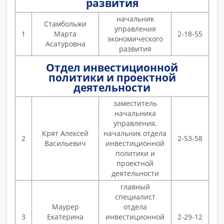
развития
начальник
Стамбольжи
управления
1
Марта
2-18-55
экономического
Асатуровна
развития
Отдел инвестиционной
политики и проектной
деятельности
заместитель
начальника
управления,
Крят Алексей
начальник отдела
2
2-53-58
Васильевич
инвестиционной
политики и
проектной
деятельности
главный
специалист
Маурер
отдела
3
Екатерина
инвестиционной
2-29-12