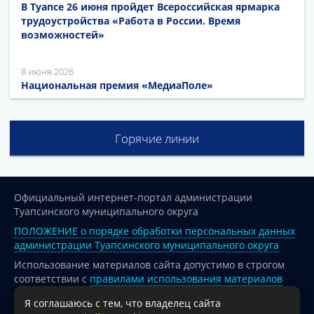
В Туапсе 26 июня пройдет Всероссийская ярмарка
трудоустройства «Работа в России. Время
возможностей»
8 июня 2026
Национальная премия «МедиаПоле»
Горячие линии
Официальный интернет-портал администрации
Туапсинского муниципального округа
ПОЛОЖЕНИЕ о порядке обработки персональных данных
администрации Туапсинского муниципального округа
Использование материалов сайта допустимо в строгом
соответствии с
правилами использования материалов
опубликованных на сайте
Я соглашаюсь с тем, что владелец сайта
При перепечатке и использовании информации ссылка