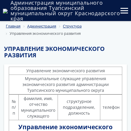
Администрация муниципального
образования Туапсинский
муниципальный округ Краснодарского
края
Главная
Администрация
Структура
Округ
Управления экономического развития
Администрация
УПРАВЛЕНИЕ ЭКОНОМИЧЕСКОГО
Муниципальные закупки
РАЗВИТИЯ
Государственный и муниципальный контроль
Управление экономического развития
Муниципальные служащие управления
Муниципальное имущество
экономического развития администрации
Туапсинского муниципального округа
Публичные слушания и общественные обсуждения
фамилия, имя,
№
структурное
отчество
Документы
п/
подразделение,
телефон
муниципального
п
должность
служащего
Управление экономического