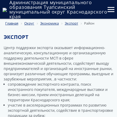
Администрация муниципального
образования Туапсинский
муниципальный округ Краснодарского
края
Главная
Округ
Экономика
Экспорт
Район
Округ
Администрация
ЭКСПОРТ
Муниципальные закупки
Центр поддержки экспорта оказывает информационно-
аналитическую, консультационную и организационную
поддержку деятельности МСП в сфере
Государственный и муниципальный контроль
внешнеэкономической деятельности, содействует выходу
предпринимателей и организаций на иностранные рынки,
Муниципальное имущество
организует различные обучающие программы, выездные и
зарубежные мероприятия, .в частности:
Публичные слушания и общественные обсуждения
сопровождение экспортного контракта, поиск
иностранного покупателя, международные выставки и
Документы
бизнес-миссии, прием иностранных делегаций на
территории Краснодарского края;
участие в акселерационных программах по развитию
экспортной деятельности, содействие в транспортировке
продукции за рубеж;