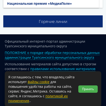
Национальная премия «МедиаПоле»
Горячие линии
Официальный интернет-портал администрации
Туапсинского муниципального округа
ПОЛОЖЕНИЕ о порядке обработки персональных данных
администрации Туапсинского муниципального округа
Использование материалов сайта допустимо в строгом
соответствии с
правилами использования материалов
опубликованных на сайте
Я соглашаюсь с тем, что владелец сайта
При перепечатке и использовании информации ссылка
использует
файлы cookie
для
на источник обязательна.
повышения удобства работы на сайте,
Принять
сервис Яндекс.Метрика. Оставаясь на
Для сайтов и страниц сети Интернет обязательна
сайте, я соглашаюсь с
политикой их
активная гиперссылка на официальный интернет-портал
применения
..
администрации Туапсинского муниципального округа.