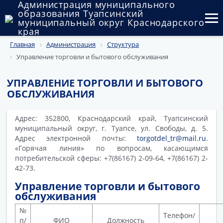
Администрация муниципального
образования Туапсинский
муниципальный округ Краснодарского
края
Главная
Администрация
Структура
Округ
Управление торговли и бытового обслуживания
Администрация
УПРАВЛЕНИЕ ТОРГОВЛИ И БЫТОВОГО
Муниципальные закупки
ОБСЛУЖИВАНИЯ
Государственный и муниципальный контроль
Адрес: 352800, Краснодарский край, Туапсинский
муниципальный округ, г. Туапсе, ул. Свободы, д. 5.
Муниципальное имущество
Адрес электронной почты:
torgotdel_tr@mail.ru
.
«Горячая линия» по вопросам, касающимся
Публичные слушания и общественные обсуждения
потребительской сферы: +7(86167) 2-09-64, +7(86167) 2-
42-73.
Документы
Управление торговли и бытового
обслуживания
№
Телефон/
п/
ФИО
Должность