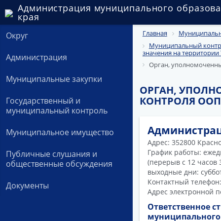
Администрация муниципального образова
края
Главная
Муниципальн
Округ
Муниципальный контро
значения на территории
Администрация
Орган, уполномоченны
Муниципальные закупки
ОРГАН, УПОЛ
КОНТРОЛЯ ООП
Государственный и
муниципальный контроль
Администрац
Муниципальное имущество
Адрес: 352800 Краснод
График работы: ежедн
Публичные слушания и
(перерыв с 12 часов 
общественные обсуждения
выходные дни: суббот
Контактный телефон: 
Документы
Адрес электронной 
Ответственное с
муниципального 