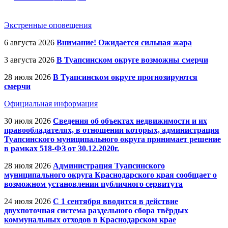
Экстренные оповещения
6 августа 2026
Внимание! Ожидается сильная жара
3 августа 2026
В Туапсинском округе возможны смерчи
28 июля 2026
В Туапсинском округе прогнозируются
смерчи
Официальная информация
30 июля 2026
Сведения об объектах недвижимости и их
правообладателях, в отношении которых, администрация
Туапсинского муниципального округа принимает решение
в рамках 518-ФЗ от 30.12.2020г.
28 июля 2026
Администрация Туапсинского
муниципального округа Краснодарского края сообщает о
возможном установлении публичного сервитута
24 июля 2026
С 1 сентября вводится в действие
двухпоточная система раздельного сбора твёрдых
коммунальных отходов в Краснодарском крае