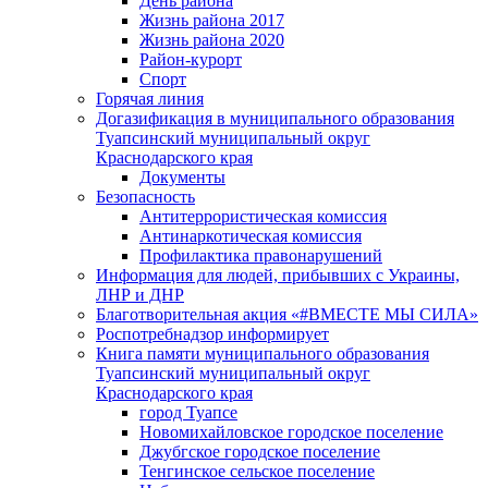
День района
Жизнь района 2017
Жизнь района 2020
Район-курорт
Спорт
Горячая линия
Догазификация в муниципального образования
Туапсинский муниципальный округ
Краснодарского края
Документы
Безопасность
Антитеррористическая комиссия
Антинаркотическая комиссия
Профилактика правонарушений
Информация для людей, прибывших с Украины,
ЛНР и ДНР
Благотворительная акция «#ВМЕСТЕ МЫ СИЛА»
Роспотребнадзор информирует
Книга памяти муниципального образования
Туапсинский муниципальный округ
Краснодарского края
город Туапсе
Новомихайловское городское поселение
Джубгское городское поселение
Тенгинское сельское поселение