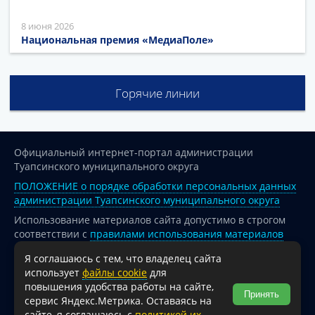
8 июня 2026
Национальная премия «МедиаПоле»
Горячие линии
Официальный интернет-портал администрации
Туапсинского муниципального округа
ПОЛОЖЕНИЕ о порядке обработки персональных данных
администрации Туапсинского муниципального округа
Использование материалов сайта допустимо в строгом
соответствии с
правилами использования материалов
опубликованных на сайте
Я соглашаюсь с тем, что владелец сайта
При перепечатке и использовании информации ссылка
использует
файлы cookie
для
на источник обязательна.
повышения удобства работы на сайте,
Принять
сервис Яндекс.Метрика. Оставаясь на
Для сайтов и страниц сети Интернет обязательна
сайте, я соглашаюсь с
политикой их