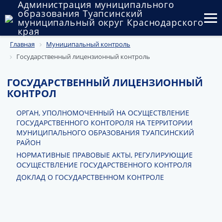
Администрация муниципального
образования Туапсинский
муниципальный округ Краснодарского
края
Главная
Муниципальный контроль
Округ
Государственный лицензионный контроль
Администрация
ГОСУДАРСТВЕННЫЙ ЛИЦЕНЗИОННЫЙ
Муниципальные закупки
КОНТРОЛ
Государственный и муниципальный контроль
ОРГАН, УПОЛНОМОЧЕННЫЙ НА ОСУЩЕСТВЛЕНИЕ
ГОСУДАРСТВЕННОГО КОНТОРОЛЯ НА ТЕРРИТОРИИ
МУНИЦИПАЛЬНОГО ОБРАЗОВАНИЯ ТУАПСИНСКИЙ
Муниципальное имущество
РАЙОН
НОРМАТИВНЫЕ ПРАВОВЫЕ АКТЫ, РЕГУЛИРУЮЩИЕ
Публичные слушания и общественные обсуждения
ОСУЩЕСТВЛЕНИЕ ГОСУДАРСТВЕННОГО КОНТРОЛЯ
Документы
ДОКЛАД О ГОСУДАРСТВЕННОМ КОНТРОЛЕ