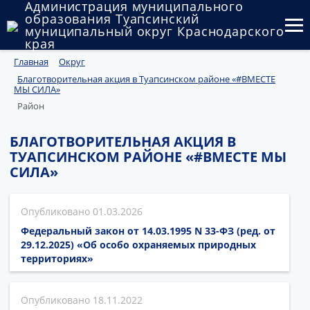
Администрация муниципального
образования Туапсинский
муниципальный округ Краснодарского
края
Главная
Округ
Округ
Благотворительная акция в Туапсинском районе «#ВМЕСТЕ
МЫ СИЛА»
Администрация
Район
Муниципальные закупки
БЛАГОТВОРИТЕЛЬНАЯ АКЦИЯ В
ТУАПСИНСКОМ РАЙОНЕ «#ВМЕСТЕ МЫ
Государственный и муниципальный контроль
СИЛА»
Муниципальное имущество
01.03.2026
Публичные слушания и общественные обсуждения
Федеральный закон от 14.03.1995 N 33-ФЗ (ред. от
29.12.2025) «Об особо охраняемых природных
Документы
территориях»
18.11.2022