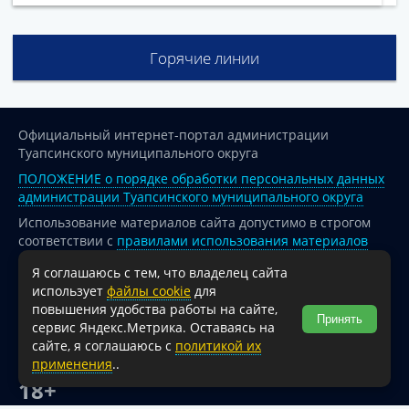
Горячие линии
Официальный интернет-портал администрации
Туапсинского муниципального округа
ПОЛОЖЕНИЕ о порядке обработки персональных данных
администрации Туапсинского муниципального округа
Использование материалов сайта допустимо в строгом
соответствии с
правилами использования материалов
опубликованных на сайте
Я соглашаюсь с тем, что владелец сайта
При перепечатке и использовании информации ссылка
использует
файлы cookie
для
на источник обязательна.
повышения удобства работы на сайте,
Принять
сервис Яндекс.Метрика. Оставаясь на
Для сайтов и страниц сети Интернет обязательна
сайте, я соглашаюсь с
политикой их
активная гиперссылка на официальный интернет-портал
применения
..
администрации Туапсинского муниципального округа.
18+