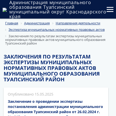
Администрация муниципального
образования Туапсинский
муниципальный округ Краснодарского
края
Главная
Администрация
Направления деятельности
Округ
Экспертиза муниципальных нормативных правовых актов
Администрация
Заключения по результатам экспертизы муниципальных
нормативных правовых актов муниципального образования
Туапсинский район
Муниципальные закупки
ЗАКЛЮЧЕНИЯ ПО РЕЗУЛЬТАТАМ
Государственный и муниципальный контроль
ЭКСПЕРТИЗЫ МУНИЦИПАЛЬНЫХ
НОРМАТИВНЫХ ПРАВОВЫХ АКТОВ
Муниципальное имущество
МУНИЦИПАЛЬНОГО ОБРАЗОВАНИЯ
ТУАПСИНСКИЙ РАЙОН
Публичные слушания и общественные обсуждения
Документы
15.05.2025
Заключение о проведении экспертизы
постановления администрации муниципального
образования Туапсинский район от 26.02.2024 г.