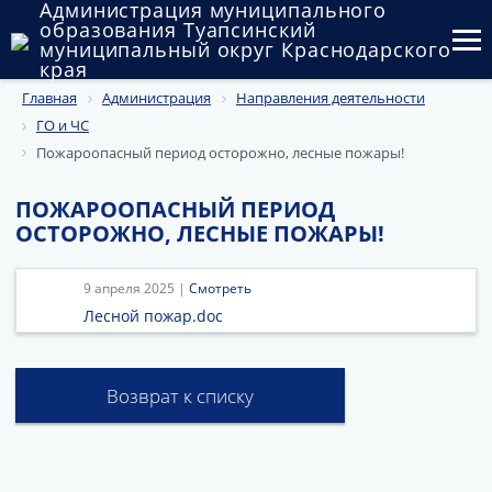
Администрация муниципального
образования Туапсинский
муниципальный округ Краснодарского
края
Главная
Администрация
Направления деятельности
Округ
ГО и ЧС
Администрация
Пожароопасный период осторожно, лесные пожары!
Муниципальные закупки
ПОЖАРООПАСНЫЙ ПЕРИОД
ОСТОРОЖНО, ЛЕСНЫЕ ПОЖАРЫ!
Государственный и муниципальный контроль
9 апреля 2025 |
Смотреть
Муниципальное имущество
Лесной пожар.doc
Публичные слушания и общественные обсуждения
Документы
Возврат к списку