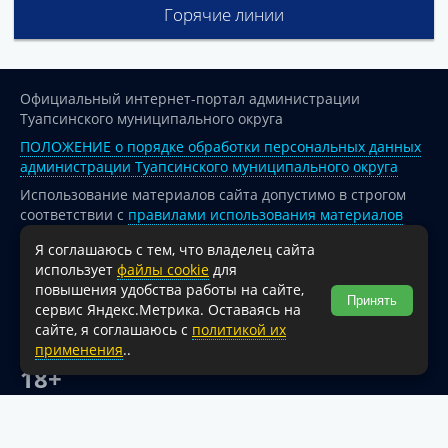
Горячие линии
Официальный интернет-портал администрации
Туапсинского муниципального округа
ПОЛОЖЕНИЕ о порядке обработки персональных данных
администрации Туапсинского муниципального округа
Использование материалов сайта допустимо в строгом
соответствии с
правилами использования материалов
опубликованных на сайте
Я соглашаюсь с тем, что владелец сайта
При перепечатке и использовании информации ссылка
использует
файлы cookie
для
на источник обязательна.
повышения удобства работы на сайте,
Принять
сервис Яндекс.Метрика. Оставаясь на
Для сайтов и страниц сети Интернет обязательна
сайте, я соглашаюсь с
политикой их
активная гиперссылка на официальный интернет-портал
применения
..
администрации Туапсинского муниципального округа.
18+