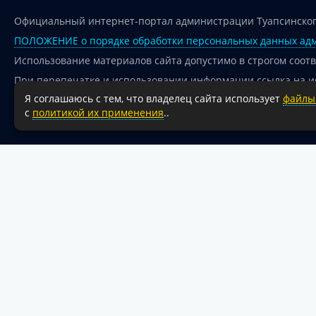
Официальный интернет-портал администрации Туапсинског
ПОЛОЖЕНИЕ о порядке обработки персональных данных адм
Использование материалов сайта допустимо в строгом соот
При перепечатке и использовании информации ссылка на и
Я соглашаюсь с тем, что владелец сайта использует
файлы 
Для сайтов и страниц сети Интернет обязательна активная
с
политикой их применения
..
18+