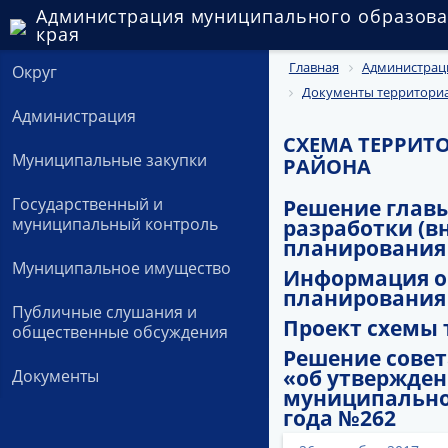
Администрация муниципального образова
края
Главная
Администрац
Округ
Документы территори
Администрация
СХЕМА ТЕРРИ
Муниципальные закупки
РАЙОНА
Государственный и
Решение глав
муниципальный контроль
разработки (в
планирования
Муниципальное имущество
Информация о 
планирования
Публичные слушания и
Проект схемы 
общественные обсуждения
Решение совет
«об утвержде
Документы
муниципальног
года №262