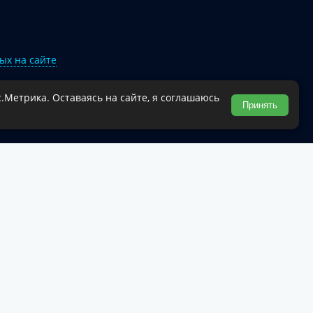
ых на сайте
.Метрика. Оставаясь на сайте, я соглашаюсь
Туапсинского муниципального округа.
Принять