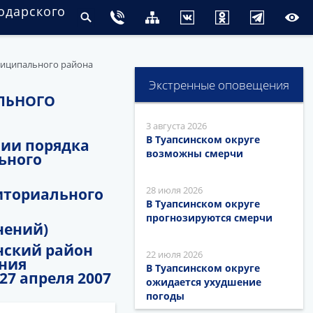
одарского
ниципального района
Экстренные оповещения
ЛЬНОГО
3 августа 2026
В Туапсинском округе
нии порядка
возможны смерчи
ьного
28 июля 2026
иториального
В Туапсинском округе
прогнозируются смерчи
нений)
нский район
22 июля 2026
ния
В Туапсинском округе
7 апреля 2007
ожидается ухудшение
погоды