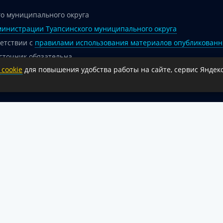
о муниципального округа
инистрации Туапсинского муниципального округа
ветствии с
правилами использования материалов опубликованн
сточник обязательна.
cookie
для повышения удобства работы на сайте, сервис Яндекс
 гиперссылка на официальный интернет-портал администрации 