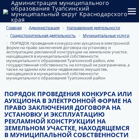
Администрация муниципального
образования Туапсинский
муниципальный округ Краснодарского
края
Главная
Администрация
Направления деятельности
Округ
Градостроительная деятельность
Муниципальные услуги
Администрация
ПОРЯДОК проведения конкурса или аукциона в электронной
форме на право заключения договора на установку и
эксплуатацию рекламной конструкции на земельном участке,
Муниципальные закупки
находящемся в муниципальной собственности
муниципального образования Туапсинский район, или
государственная собственность на который не разграничена, а
также на здании или ином недвижимом имуществе,
Государственный и муниципальный контроль
находящемся в муниципальной собственности
муниципального образования Туапсинский район
Муниципальное имущество
ПОРЯДОК ПРОВЕДЕНИЯ КОНКУРСА ИЛИ
Публичные слушания и общественные обсуждения
АУКЦИОНА В ЭЛЕКТРОННОЙ ФОРМЕ НА
ПРАВО ЗАКЛЮЧЕНИЯ ДОГОВОРА НА
Документы
УСТАНОВКУ И ЭКСПЛУАТАЦИЮ
РЕКЛАМНОЙ КОНСТРУКЦИИ НА
ЗЕМЕЛЬНОМ УЧАСТКЕ, НАХОДЯЩЕМСЯ
В МУНИЦИПАЛЬНОЙ СОБСТВЕННОСТИ