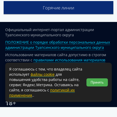
Горячие линии
Официальный интернет-портал администрации
Туапсинского муниципального округа
ПОЛОЖЕНИЕ о порядке обработки персональных данных
администрации Туапсинского муниципального округа
Использование материалов сайта допустимо в строгом
соответствии с
правилами использования материалов
опубликованных на сайте
Я соглашаюсь с тем, что владелец сайта
При перепечатке и использовании информации ссылка
использует
файлы cookie
для
на источник обязательна.
повышения удобства работы на сайте,
Принять
сервис Яндекс.Метрика. Оставаясь на
Для сайтов и страниц сети Интернет обязательна
сайте, я соглашаюсь с
политикой их
активная гиперссылка на официальный интернет-портал
применения
..
администрации Туапсинского муниципального округа.
18+