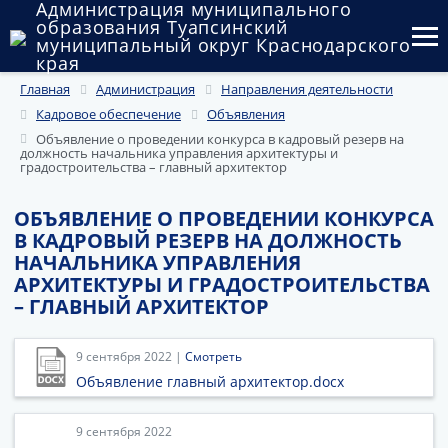
Администрация муниципального
образования Туапсинский
муниципальный округ Краснодарского
края
Главная
Администрация
Направления деятельности
Округ
Кадровое обеспечение
Объявления
Администрация
Объявление о проведении конкурса в кадровый резерв на
должность начальника управления архитектуры и
градостроительства – главный архитектор
Муниципальные закупки
ОБЪЯВЛЕНИЕ О ПРОВЕДЕНИИ КОНКУРСА
Государственный и муниципальный контроль
В КАДРОВЫЙ РЕЗЕРВ НА ДОЛЖНОСТЬ
НАЧАЛЬНИКА УПРАВЛЕНИЯ
Муниципальное имущество
АРХИТЕКТУРЫ И ГРАДОСТРОИТЕЛЬСТВА
– ГЛАВНЫЙ АРХИТЕКТОР
Публичные слушания и общественные обсуждения
Документы
9 сентября 2022 |
Смотреть
Объявление главный архитектор.docx
9 сентября 2022