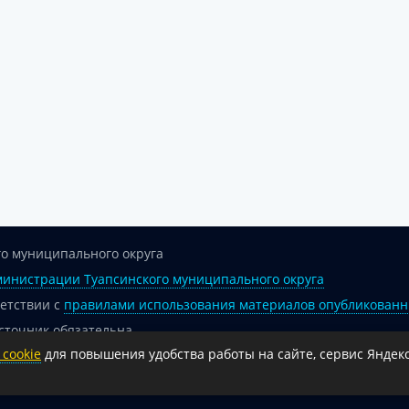
о муниципального округа
инистрации Туапсинского муниципального округа
ветствии с
правилами использования материалов опубликованн
сточник обязательна.
cookie
для повышения удобства работы на сайте, сервис Яндекс
 гиперссылка на официальный интернет-портал администрации 