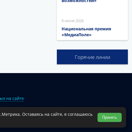
возможностей»
8 июня 2026
Национальная премия
«МедиаПоле»
Горячие линии
ых на сайте
.Метрика. Оставаясь на сайте, я соглашаюсь
Туапсинского муниципального округа.
Принять