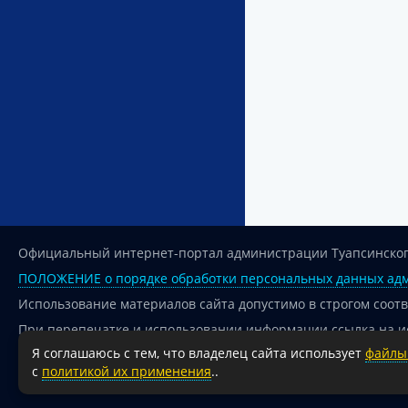
Официальный интернет-портал администрации Туапсинског
ПОЛОЖЕНИЕ о порядке обработки персональных данных адм
Использование материалов сайта допустимо в строгом соот
При перепечатке и использовании информации ссылка на и
Я соглашаюсь с тем, что владелец сайта использует
файлы 
Для сайтов и страниц сети Интернет обязательна активная
с
политикой их применения
..
18+