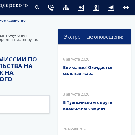
одарского
ное хозяйство
для получения
Экстренные оповещения
городных маршрутах
ОМИССИИ ПО
6 августа 2026
ЛЬСТВА НА
Внимание! Ожидается
К НА
сильная жара
ОГО
3 августа 2026
В Туапсинском округе
возможны смерчи
28 июля 2026