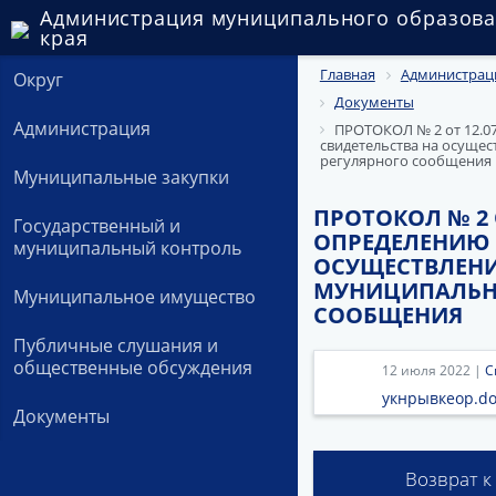
Администрация муниципального образова
края
Главная
Администрац
Округ
Документы
Администрация
ПРОТОКОЛ № 2 от 12.07
свидетельства на осуще
регулярного сообщения
Муниципальные закупки
ПРОТОКОЛ № 2 
Государственный и
ОПРЕДЕЛЕНИЮ 
муниципальный контроль
ОСУЩЕСТВЛЕНИ
МУНИЦИПАЛЬН
Муниципальное имущество
СООБЩЕНИЯ
Публичные слушания и
общественные обсуждения
12 июля 2022 |
С
укнрывкеор.do
Документы
Возврат к