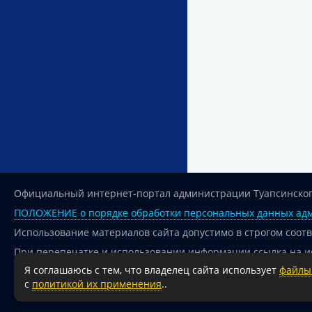
Официальный интернет-портал администрации Туапсинског
ПОЛОЖЕНИЕ о порядке обработки персональных данных адм
Использование материалов сайта допустимо в строгом соот
При перепечатке и использовании информации ссылка на и
Я соглашаюсь с тем, что владелец сайта использует
файлы 
Для сайтов и страниц сети Интернет обязательна активная
с
политикой их применения
..
18+