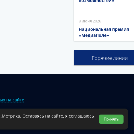
возможностей»
8 июня 2026
Национальная премия
«МедиаПоле»
Горячие линии
ых на сайте
.Метрика. Оставаясь на сайте, я соглашаюсь
Туапсинского муниципального округа.
Принять