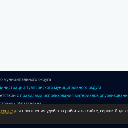
о муниципального округа
инистрации Туапсинского муниципального округа
ветствии с
правилами использования материалов опубликованн
сточник обязательна.
cookie
для повышения удобства работы на сайте, сервис Яндекс
 гиперссылка на официальный интернет-портал администрации 