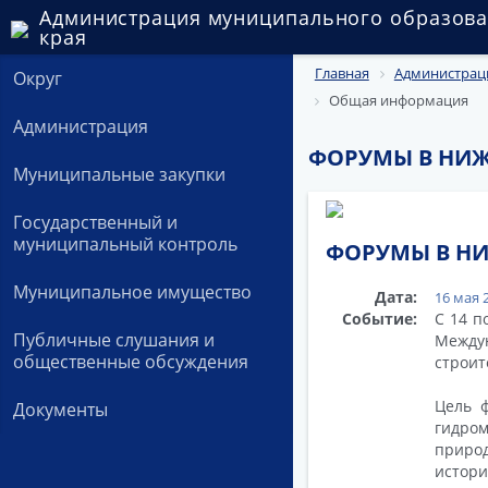
Администрация муниципального образова
края
Главная
Администрац
Округ
Общая информация
Администрация
ФОРУМЫ В НИ
Муниципальные закупки
Государственный и
муниципальный контроль
ФОРУМЫ В Н
Муниципальное имущество
Дата:
16 мая 
Событие:
С 14 п
Публичные слушания и
Междун
общественные обсуждения
строит
Цель 
Документы
гидром
приро
истори