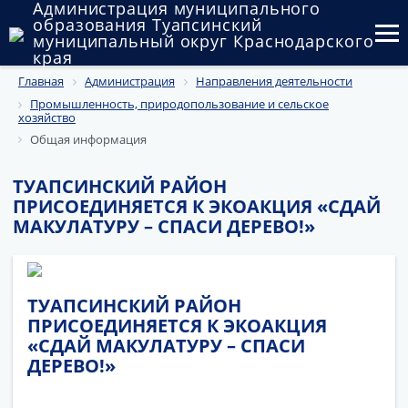
Администрация муниципального
образования Туапсинский
муниципальный округ Краснодарского
края
Главная
Администрация
Направления деятельности
Округ
Промышленность, природопользование и сельское
хозяйство
Администрация
Общая информация
Муниципальные закупки
ТУАПСИНСКИЙ РАЙОН
ПРИСОЕДИНЯЕТСЯ К ЭКОАКЦИЯ «СДАЙ
Государственный и муниципальный контроль
МАКУЛАТУРУ – СПАСИ ДЕРЕВО!»
Муниципальное имущество
Публичные слушания и общественные обсуждения
ТУАПСИНСКИЙ РАЙОН
ПРИСОЕДИНЯЕТСЯ К ЭКОАКЦИЯ
Документы
«СДАЙ МАКУЛАТУРУ – СПАСИ
ДЕРЕВО!»