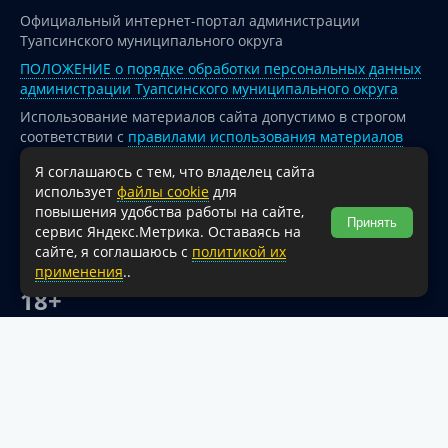
Официальный интернет-портал администрации
Туапсинского муниципального округа
ПОЛОЖЕНИЕ о порядке обработки персональных данных
администрации Туапсинского муниципального округа
Использование материалов сайта допустимо в строгом
соответствии с
правилами использования материалов
опубликованных на сайте
Я соглашаюсь с тем, что владелец сайта
При перепечатке и использовании информации ссылка
использует
файлы cookie
для
на источник обязательна.
повышения удобства работы на сайте,
Принять
сервис Яндекс.Метрика. Оставаясь на
Для сайтов и страниц сети Интернет обязательна
сайте, я соглашаюсь с
политикой их
активная гиперссылка на официальный интернет-портал
применения
..
администрации Туапсинского муниципального округа.
18+