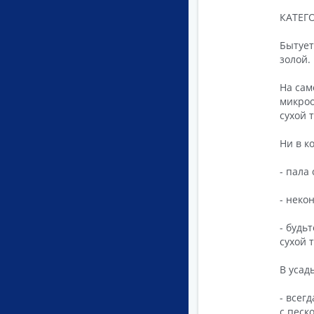
КАТЕГО
Бытует
золой.
На сам
микроо
сухой 
Ни в к
- пала
- неко
- будь
сухой 
В усад
- всег
с песк