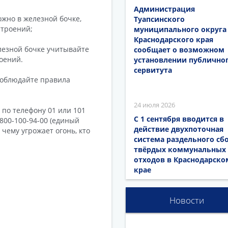
Администрация
ожно в железной бочке,
Туапсинского
строений;
муниципального округа
Краснодарского края
лезной бочке учитывайте
сообщает о возможном
оений.
установлении публично
сервитута
 соблюдайте правила
24 июля 2026
по телефону 01 или 101
С 1 сентября вводится в
800-100-94-00 (единый
действие двухпоточная
 чему угрожает огонь, кто
система раздельного сб
твёрдых коммунальных
отходов в Краснодарско
крае
Новости