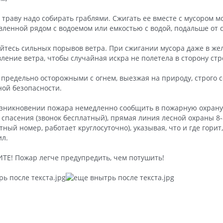
ю траву надо собирать граблями. Сжигать ее вместе с мусором м
вленной рядом с водоемом или емкостью с водой, подальше от 
айтесь сильных порывов ветра. При сжигании мусора даже в же
ление ветра, чтобы случайная искра не полетела в сторону стр
 предельно осторожными с огнем, выезжая на природу, строго
ой безопасности.
зникновении пожара немедленно сообщить в пожарную охрану 
 спасения (звонок бесплатный), прямая линия лесной охраны 8-
тный номер, работает круглосуточно), указывая, что и где горит,
л.
Е! Пожар легче предупредить, чем потушить!