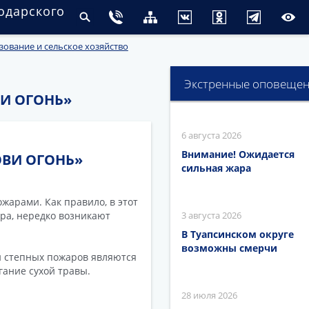
одарского
вание и сельское хозяйство
Экстренные оповеще
И ОГОНЬ»
6 августа 2026
Внимание! Ожидается
ВИ ОГОНЬ»
сильная жара
жарами. Как правило, в этот
ра, нередко возникают
3 августа 2026
В Туапсинском округе
возможны смерчи
и степных пожаров являются
гание сухой травы.
28 июля 2026