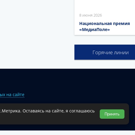
8 июня 2026
Национальная премия
«МедиаПоле»
Горячие линии
ых на сайте
.Метрика. Оставаясь на сайте, я соглашаюсь
Туапсинского муниципального округа.
Принять