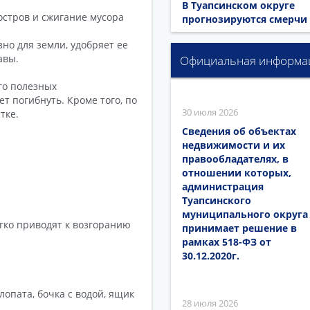
В Туапсинском округе
стров и сжигание мусора
прогнозируются смерчи
но для земли, удобряет ее
авы.
Официальная информа
го полезных
ет погибнуть. Кроме того, по
30 июля 2026
тке.
Сведения об объектах
недвижимости и их
правообладателях, в
отношении которых,
администрация
Туапсинского
муниципального округа
гко приводят к возгоранию
принимает решение в
рамках 518-ФЗ от
30.12.2020г.
лопата, бочка с водой, ящик
28 июля 2026