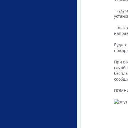
- суху
устано
- опас
направ
Будьте
пожарн
При во
служба
беспла
сообщи
ПОМНИТ