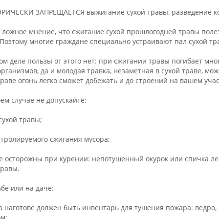
РИЧЕСКИ ЗАПРЕЩАЕТСЯ выжигание сухой травы, разведение ко
 ложное мнение, что сжигание сухой прошлогодней травы полез
 Поэтому многие граждане специально устраивают пал сухой тр
ом деле пользы от этого нет: при сжигании травы погибает мно
рганизмов, да и молодая травка, незаметная в сухой траве, мож
траве огонь легко сможет добежать и до строений на вашем учас
оем случае не допускайте:
 сухой травы;
нтролируемого сжигания мусора;
те осторожны при курении: непотушенный окурок или спичка ле
травы.
ьбе или на даче:
да наготове должен быть инвентарь для тушения пожара: ведро, 
ом;