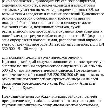
район обращается к руководителям сельхозпредприятий,
фермерских хозяйств, к землевладельцам и арендаторам
земельных участков по чьим территориям проходят ВЛ, ко
всем жителям городских и сельских поселений Туапсинского
района с просьбой о соблюдении требований правил
пожарной безопасности, в частности недопустимости
сжигания камыша, пожнивных остатков, сухой
растительности под проводами, в охранной зоне воздушных
линий электропередачи и вблизи охранных зон ВЛ (охранная
зона определяется полосой земли, расположенной вправо и
влево от крайних проводов ВЛ 220 кВ на 25 метров, а для ВЛ
330-500 кВ – 30 метров).
Для покрытия дефицита электрической энергии
Краснодарский край получает дополнительно электрическую
энергию по линиям сверхвысокого напряжения ВЛ 220-330-
500 кВ от других энергетических районов. Повреждение и
отключение хотя бы одной ВЛ 220-330-500 кВ может вызвать
отключение потребителей электрической энергии на всей
территории Краснодарского края, Республики Адыгея и
Республики Крым.
Прекращение энергоснабжения жилых районов повлечёт
прекращение водоснабжения многоэтажных жилых домов и
усугубление санитарно- эпидемиологической обстановки,