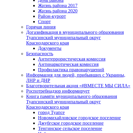
День района
Жизнь района 2017
Жизнь района 2020
Район-курорт
Спорт
Горячая линия
Догазификация в муниципального образования
Туапсинский муниципальный округ
Краснодарского края
Документы
Безопасность
Антитеррористическая комиссия
Антинаркотическая комиссия
Профилактика правонарушений
Информация для людей, прибывших с Украины,
ЛНР и ДНР
Благотворительная акция «#ВМЕСТЕ МЫ СИЛА»
Роспотребнадзор информирует
Книга памяти муниципального образования
Туапсинский муниципальный округ
Краснодарского края
город Туапсе
Новомихайловское городское поселение
Джубгское городское поселение
Тенгинское сельское поселение