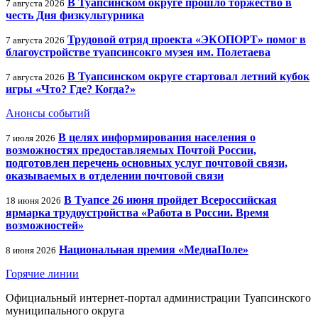
В Туапсинском округе прошло торжество в
7 августа 2026
честь Дня физкультурника
Трудовой отряд проекта «ЭКОПОРТ» помог в
7 августа 2026
благоустройстве туапсинсокго музея им. Полетаева
В Туапсинском округе стартовал летний кубок
7 августа 2026
игры «Что? Где? Когда?»
Анонсы событий
В целях информирования населения о
7 июля 2026
возможностях предоставляемых Почтой России,
подготовлен перечень основных услуг почтовой связи,
оказываемых в отделении почтовой связи
В Туапсе 26 июня пройдет Всероссийская
18 июня 2026
ярмарка трудоустройства «Работа в России. Время
возможностей»
Национальная премия «МедиаПоле»
8 июня 2026
Горячие линии
Официальный интернет-портал администрации Туапсинского
муниципального округа