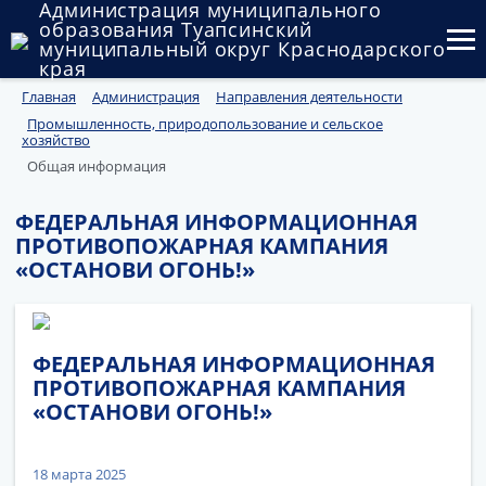
Администрация муниципального
образования Туапсинский
муниципальный округ Краснодарского
края
Главная
Администрация
Направления деятельности
Округ
Промышленность, природопользование и сельское
хозяйство
Администрация
Общая информация
Муниципальные закупки
ФЕДЕРАЛЬНАЯ ИНФОРМАЦИОННАЯ
ПРОТИВОПОЖАРНАЯ КАМПАНИЯ
Государственный и муниципальный контроль
«ОСТАНОВИ ОГОНЬ!»
Муниципальное имущество
Публичные слушания и общественные обсуждения
ФЕДЕРАЛЬНАЯ ИНФОРМАЦИОННАЯ
ПРОТИВОПОЖАРНАЯ КАМПАНИЯ
Документы
«ОСТАНОВИ ОГОНЬ!»
18 марта 2025