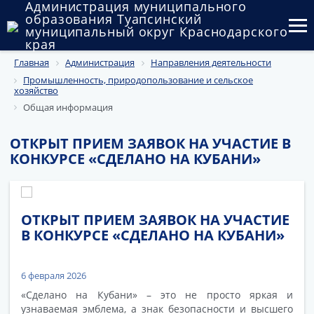
Администрация муниципального
образования Туапсинский
муниципальный округ Краснодарского
края
Главная
Администрация
Направления деятельности
Округ
Промышленность, природопользование и сельское
хозяйство
Администрация
Общая информация
Муниципальные закупки
ОТКРЫТ ПРИЕМ ЗАЯВОК НА УЧАСТИЕ В
КОНКУРСЕ «СДЕЛАНО НА КУБАНИ»
Государственный и муниципальный контроль
Муниципальное имущество
ОТКРЫТ ПРИЕМ ЗАЯВОК НА УЧАСТИЕ
Публичные слушания и общественные обсуждения
В КОНКУРСЕ «СДЕЛАНО НА КУБАНИ»
Документы
6 февраля 2026
«Сделано на Кубани» – это не просто яркая и
узнаваемая эмблема, а знак безопасности и высшего