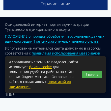
Горячие линии
Официальный интернет-портал администрации
Туапсинского муниципального округа
ПОЛОЖЕНИЕ о порядке обработки персональных данных
администрации Туапсинского муниципального округа
Использование материалов сайта допустимо в строгом
соответствии с
правилами использования материалов
опубликованных на сайте
Я соглашаюсь с тем, что владелец сайта
При перепечатке и использовании информации ссылка
использует
файлы cookie
для
на источник обязательна.
повышения удобства работы на сайте,
Принять
сервис Яндекс.Метрика. Оставаясь на
Для сайтов и страниц сети Интернет обязательна
сайте, я соглашаюсь с
политикой их
активная гиперссылка на официальный интернет-портал
применения
..
администрации Туапсинского муниципального округа.
18+