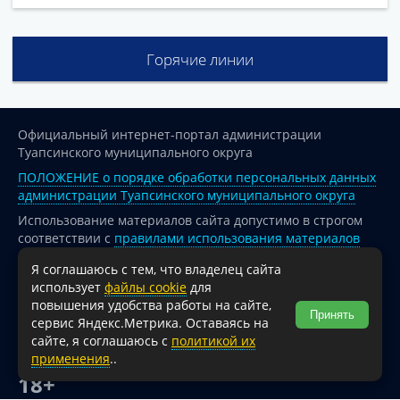
Горячие линии
Официальный интернет-портал администрации
Туапсинского муниципального округа
ПОЛОЖЕНИЕ о порядке обработки персональных данных
администрации Туапсинского муниципального округа
Использование материалов сайта допустимо в строгом
соответствии с
правилами использования материалов
опубликованных на сайте
Я соглашаюсь с тем, что владелец сайта
При перепечатке и использовании информации ссылка
использует
файлы cookie
для
на источник обязательна.
повышения удобства работы на сайте,
Принять
сервис Яндекс.Метрика. Оставаясь на
Для сайтов и страниц сети Интернет обязательна
сайте, я соглашаюсь с
политикой их
активная гиперссылка на официальный интернет-портал
применения
..
администрации Туапсинского муниципального округа.
18+