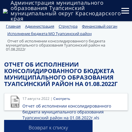
Администрация муниципального
образования Туапсинский
муниципальный округ Краснодарского
края
Главная
Администрация
Структура
Финансовый орган
Округ
Исполнение бюджета МО Туапсинский район
Администрация
Отчет об исполнении консолидированного бюджета
муниципального образования Туапсинский район на
01.08.2022г
Муниципальные закупки
ОТЧЕТ ОБ ИСПОЛНЕНИИ
Государственный и муниципальный контроль
КОНСОЛИДИРОВАННОГО БЮДЖЕТА
МУНИЦИПАЛЬНОГО ОБРАЗОВАНИЯ
Муниципальное имущество
ТУАПСИНСКИЙ РАЙОН НА 01.08.2022Г
Публичные слушания и общественные обсуждения
17 августа 2022 |
Смотреть
Документы
Отчет об исполнении консолидированного
бюджета муниципального образования
Туапсинский район на 01.08.2022г.xls
Возврат к списку