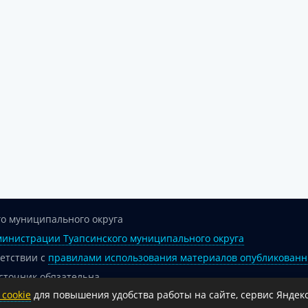
о муниципального округа
инистрации Туапсинского муниципального округа
ветствии с
правилами использования материалов опубликованн
сточник обязательна.
cookie
для повышения удобства работы на сайте, сервис Яндекс
 гиперссылка на официальный интернет-портал администрации 