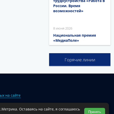
трудоустройства «Работа в
России. Время
возможностей»
8 июня 2026
Национальная премия
«МедиаПоле»
Горячие линии
ых на сайте
.Метрика. Оставаясь на сайте, я соглашаюсь
Туапсинского муниципального округа.
Принять