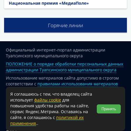
Национальная премия «МедиаПоле»
Горячие линии
Официальный интернет-портал администрации
Туапсинского муниципального округа
ПОЛОЖЕНИЕ о порядке обработки персональных данных
администрации Туапсинского муниципального округа
Использование материалов сайта допустимо в строгом
соответствии с
правилами использования материалов
опубликованных на сайте
Я соглашаюсь с тем, что владелец сайта
При перепечатке и использовании информации ссылка
использует
файлы cookie
для
на источник обязательна.
повышения удобства работы на сайте,
Принять
сервис Яндекс.Метрика. Оставаясь на
Для сайтов и страниц сети Интернет обязательна
сайте, я соглашаюсь с
политикой их
активная гиперссылка на официальный интернет-портал
применения
..
администрации Туапсинского муниципального округа.