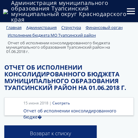
Администрация муниципального
образования Туапсинский
муниципальный округ Краснодарского
края
Главная
Администрация
Структура
Финансовый орган
Округ
Исполнение бюджета МО Туапсинский район
Администрация
Отчет об исполнении консолидированного бюджета
муниципального образования Туапсинский район на
01.06.2018 г.
Муниципальные закупки
ОТЧЕТ ОБ ИСПОЛНЕНИИ
Государственный и муниципальный контроль
КОНСОЛИДИРОВАННОГО БЮДЖЕТА
МУНИЦИПАЛЬНОГО ОБРАЗОВАНИЯ
Муниципальное имущество
ТУАПСИНСКИЙ РАЙОН НА 01.06.2018 Г.
Публичные слушания и общественные обсуждения
15 июня 2018 |
Смотреть
Документы
Отчет об исполнении консолидированного
бюдже�
Возврат к списку