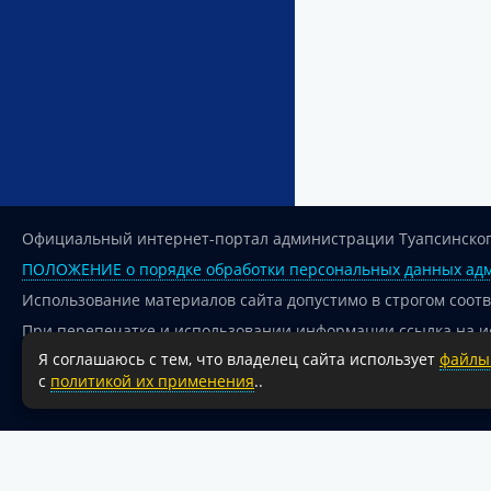
Официальный интернет-портал администрации Туапсинског
ПОЛОЖЕНИЕ о порядке обработки персональных данных адм
Использование материалов сайта допустимо в строгом соот
При перепечатке и использовании информации ссылка на и
Я соглашаюсь с тем, что владелец сайта использует
файлы 
Для сайтов и страниц сети Интернет обязательна активная
с
политикой их применения
..
18+