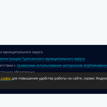
о муниципального округа
инистрации Туапсинского муниципального округа
ветствии с
правилами использования материалов опубликованн
сточник обязательна.
cookie
для повышения удобства работы на сайте, сервис Яндекс
 гиперссылка на официальный интернет-портал администрации 