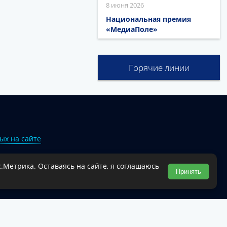
8 июня 2026
Национальная премия
«МедиаПоле»
Горячие линии
ых на сайте
.Метрика. Оставаясь на сайте, я соглашаюсь
Туапсинского муниципального округа.
Принять