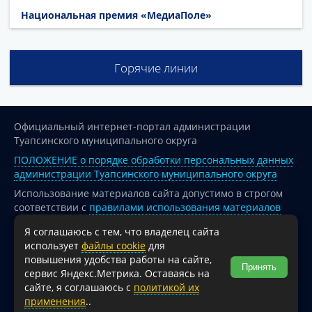
Национальная премия «МедиаПоле»
Горячие линии
Официальный интернет-портал администрации
Туапсинского муниципального округа
ПОЛОЖЕНИЕ о порядке обработки персональных данных
администрации Туапсинского муниципального округа
Использование материалов сайта допустимо в строгом
соответствии с
правилами использования материалов
опубликованных на сайте
Я соглашаюсь с тем, что владелец сайта
При перепечатке и использовании информации ссылка
использует
файлы cookie
для
на источник обязательна.
повышения удобства работы на сайте,
Принять
сервис Яндекс.Метрика. Оставаясь на
Для сайтов и страниц сети Интернет обязательна
сайте, я соглашаюсь с
политикой их
активная гиперссылка на официальный интернет-портал
применения
..
администрации Туапсинского муниципального округа.