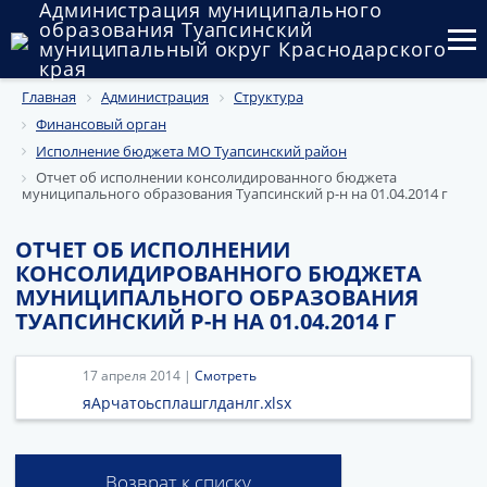
Администрация муниципального
образования Туапсинский
муниципальный округ Краснодарского
края
Главная
Администрация
Структура
Округ
Финансовый орган
Администрация
Исполнение бюджета МО Туапсинский район
Отчет об исполнении консолидированного бюджета
муниципального образования Туапсинский р-н на 01.04.2014 г
Муниципальные закупки
Государственный и муниципальный контроль
ОТЧЕТ ОБ ИСПОЛНЕНИИ
КОНСОЛИДИРОВАННОГО БЮДЖЕТА
Муниципальное имущество
МУНИЦИПАЛЬНОГО ОБРАЗОВАНИЯ
ТУАПСИНСКИЙ Р-Н НА 01.04.2014 Г
Публичные слушания и общественные обсуждения
17 апреля 2014 |
Смотреть
Документы
яАрчатоьсплашглданлг.xlsx
Возврат к списку