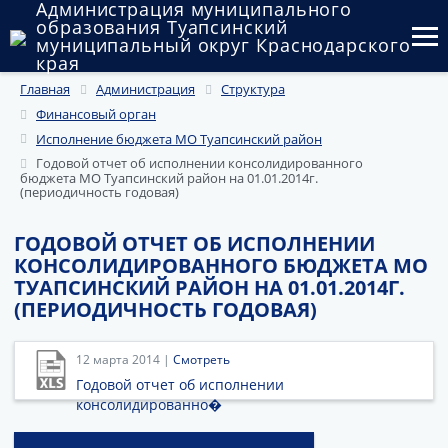
Администрация муниципального
образования Туапсинский
муниципальный округ Краснодарского
края
Главная
Администрация
Структура
Округ
Финансовый орган
Администрация
Исполнение бюджета МО Туапсинский район
Годовой отчет об исполнении консолидированного
бюджета МО Туапсинский район на 01.01.2014г.
Муниципальные закупки
(периодичность годовая)
Государственный и муниципальный контроль
ГОДОВОЙ ОТЧЕТ ОБ ИСПОЛНЕНИИ
КОНСОЛИДИРОВАННОГО БЮДЖЕТА МО
Муниципальное имущество
ТУАПСИНСКИЙ РАЙОН НА 01.01.2014Г.
(ПЕРИОДИЧНОСТЬ ГОДОВАЯ)
Публичные слушания и общественные обсуждения
Документы
12 марта 2014 |
Смотреть
Годовой отчет об исполнении
консолидированно�