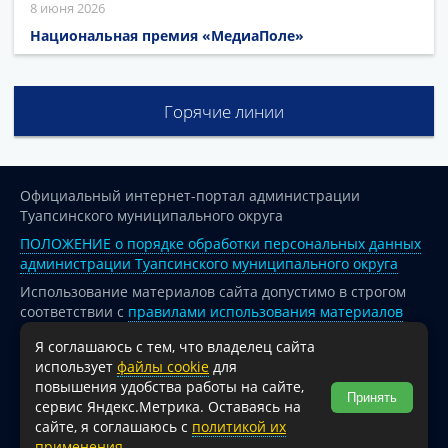
8 июня 2026
Национальная премия «МедиаПоле»
Горячие линии
Официальный интернет-портал администрации
Туапсинского муниципального округа
ПОЛОЖЕНИЕ о порядке обработки персональных данных
администрации Туапсинского муниципального округа
Использование материалов сайта допустимо в строгом
соответствии с
правилами использования материалов
опубликованных на сайте
Я соглашаюсь с тем, что владелец сайта
При перепечатке и использовании информации ссылка
использует
файлы cookie
для
на источник обязательна.
повышения удобства работы на сайте,
Принять
сервис Яндекс.Метрика. Оставаясь на
Для сайтов и страниц сети Интернет обязательна
сайте, я соглашаюсь с
политикой их
активная гиперссылка на официальный интернет-портал
применения
..
администрации Туапсинского муниципального округа.