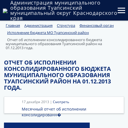
Администрация муниципального
образования Туапсинский
муниципальный округ Краснодарского
края
Главная
Администрация
Структура
Финансовый орган
Округ
Исполнение бюджета МО Туапсинский район
Администрация
Отчет об исполнении консолидированного бюджета
муниципального образования Туапсинский район на
01.12.2013 года.
Муниципальные закупки
ОТЧЕТ ОБ ИСПОЛНЕНИИ
Государственный и муниципальный контроль
КОНСОЛИДИРОВАННОГО БЮДЖЕТА
МУНИЦИПАЛЬНОГО ОБРАЗОВАНИЯ
Муниципальное имущество
ТУАПСИНСКИЙ РАЙОН НА 01.12.2013
ГОДА.
Публичные слушания и общественные обсуждения
Документы
17 декабря 2013 |
Смотреть
Месячный отчет об исполнении
консолидированн�