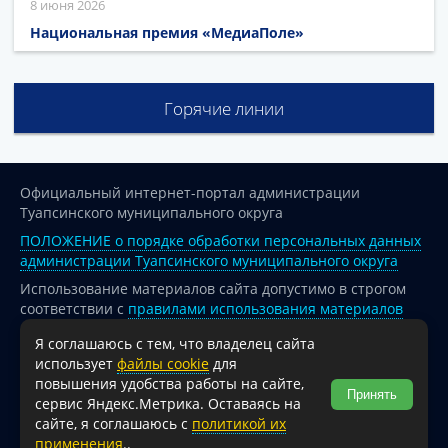
8 июня 2026
Национальная премия «МедиаПоле»
Горячие линии
Официальный интернет-портал администрации
Туапсинского муниципального округа
ПОЛОЖЕНИЕ о порядке обработки персональных данных
администрации Туапсинского муниципального округа
Использование материалов сайта допустимо в строгом
соответствии с
правилами использования материалов
опубликованных на сайте
Я соглашаюсь с тем, что владелец сайта
При перепечатке и использовании информации ссылка
использует
файлы cookie
для
на источник обязательна.
повышения удобства работы на сайте,
Принять
сервис Яндекс.Метрика. Оставаясь на
Для сайтов и страниц сети Интернет обязательна
сайте, я соглашаюсь с
политикой их
активная гиперссылка на официальный интернет-портал
применения
..
администрации Туапсинского муниципального округа.