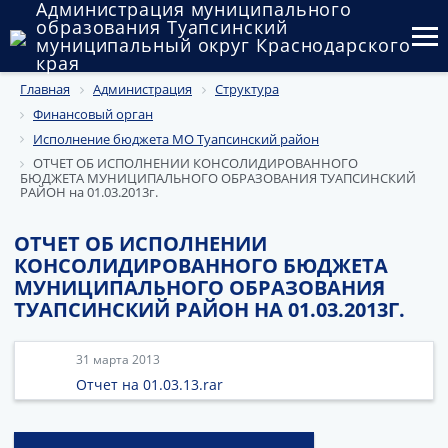
Администрация муниципального
образования Туапсинский
муниципальный округ Краснодарского
края
Главная
Администрация
Структура
Округ
Финансовый орган
Администрация
Исполнение бюджета МО Туапсинский район
ОТЧЕТ ОБ ИСПОЛНЕНИИ КОНСОЛИДИРОВАННОГО
БЮДЖЕТА МУНИЦИПАЛЬНОГО ОБРАЗОВАНИЯ ТУАПСИНСКИЙ
Муниципальные закупки
РАЙОН на 01.03.2013г.
Государственный и муниципальный контроль
ОТЧЕТ ОБ ИСПОЛНЕНИИ
КОНСОЛИДИРОВАННОГО БЮДЖЕТА
Муниципальное имущество
МУНИЦИПАЛЬНОГО ОБРАЗОВАНИЯ
ТУАПСИНСКИЙ РАЙОН НА 01.03.2013Г.
Публичные слушания и общественные обсуждения
Документы
31 марта 2013
Отчет на 01.03.13.rar