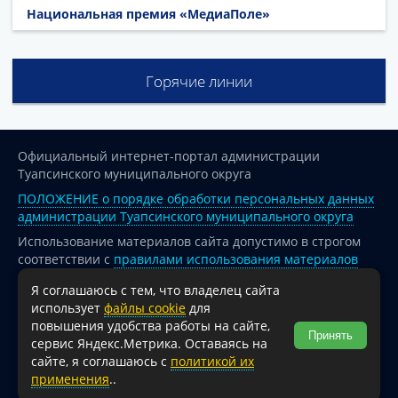
Национальная премия «МедиаПоле»
Горячие линии
Официальный интернет-портал администрации
Туапсинского муниципального округа
ПОЛОЖЕНИЕ о порядке обработки персональных данных
администрации Туапсинского муниципального округа
Использование материалов сайта допустимо в строгом
соответствии с
правилами использования материалов
опубликованных на сайте
Я соглашаюсь с тем, что владелец сайта
При перепечатке и использовании информации ссылка
использует
файлы cookie
для
на источник обязательна.
повышения удобства работы на сайте,
Принять
сервис Яндекс.Метрика. Оставаясь на
Для сайтов и страниц сети Интернет обязательна
сайте, я соглашаюсь с
политикой их
активная гиперссылка на официальный интернет-портал
применения
..
администрации Туапсинского муниципального округа.