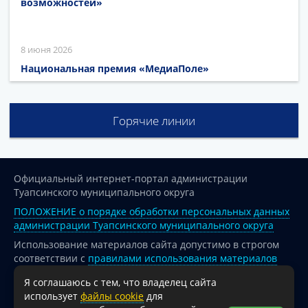
возможностей»
8 июня 2026
Национальная премия «МедиаПоле»
Горячие линии
Официальный интернет-портал администрации
Туапсинского муниципального округа
ПОЛОЖЕНИЕ о порядке обработки персональных данных
администрации Туапсинского муниципального округа
Использование материалов сайта допустимо в строгом
соответствии с
правилами использования материалов
опубликованных на сайте
Я соглашаюсь с тем, что владелец сайта
При перепечатке и использовании информации ссылка
использует
файлы cookie
для
на источник обязательна.