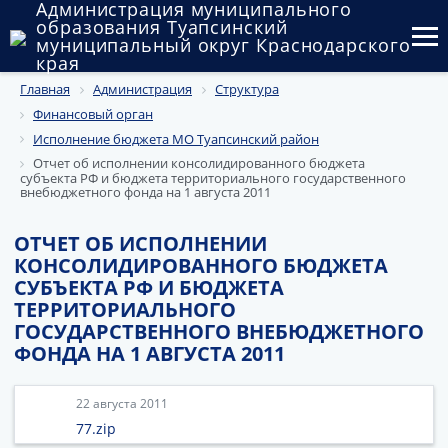
Администрация муниципального
образования Туапсинский
муниципальный округ Краснодарского
края
Главная
Администрация
Структура
Округ
Финансовый орган
Администрация
Исполнение бюджета МО Туапсинский район
Отчет об исполнении консолидированного бюджета
субъекта РФ и бюджета территориального государственного
Муниципальные закупки
внебюджетного фонда на 1 августа 2011
Государственный и муниципальный контроль
ОТЧЕТ ОБ ИСПОЛНЕНИИ
КОНСОЛИДИРОВАННОГО БЮДЖЕТА
Муниципальное имущество
СУБЪЕКТА РФ И БЮДЖЕТА
ТЕРРИТОРИАЛЬНОГО
Публичные слушания и общественные обсуждения
ГОСУДАРСТВЕННОГО ВНЕБЮДЖЕТНОГО
ФОНДА НА 1 АВГУСТА 2011
Документы
22 августа 2011
77.zip