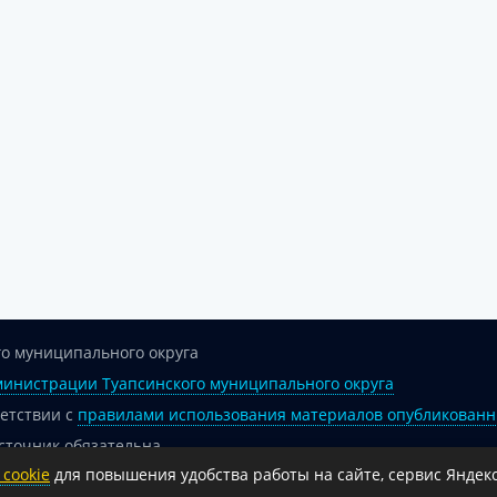
о муниципального округа
инистрации Туапсинского муниципального округа
ветствии с
правилами использования материалов опубликованн
сточник обязательна.
cookie
для повышения удобства работы на сайте, сервис Яндекс
 гиперссылка на официальный интернет-портал администрации 