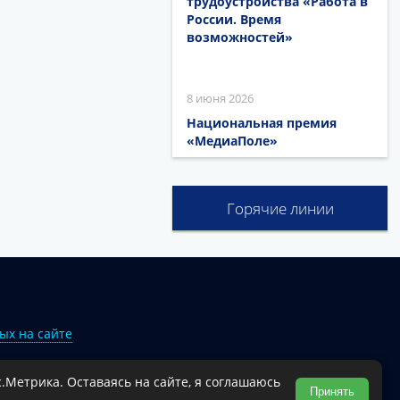
трудоустройства «Работа в
России. Время
возможностей»
8 июня 2026
Национальная премия
«МедиаПоле»
Горячие линии
ых на сайте
.Метрика. Оставаясь на сайте, я соглашаюсь
Туапсинского муниципального округа.
Принять