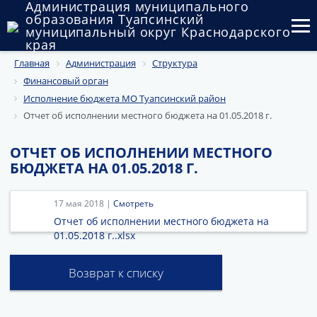
Администрация муниципального
образования Туапсинский
муниципальный округ Краснодарского
края
Главная
Администрация
Структура
Округ
Финансовый орган
Администрация
Исполнение бюджета МО Туапсинский район
Отчет об исполнении местного бюджета на 01.05.2018 г.
Муниципальные закупки
ОТЧЕТ ОБ ИСПОЛНЕНИИ МЕСТНОГО
Государственный и муниципальный контроль
БЮДЖЕТА НА 01.05.2018 Г.
Муниципальное имущество
17 мая 2018 |
Смотреть
Публичные слушания и общественные обсуждения
Отчет об исполнении местного бюджета на
01.05.2018 г..xlsx
Документы
Возврат к списку