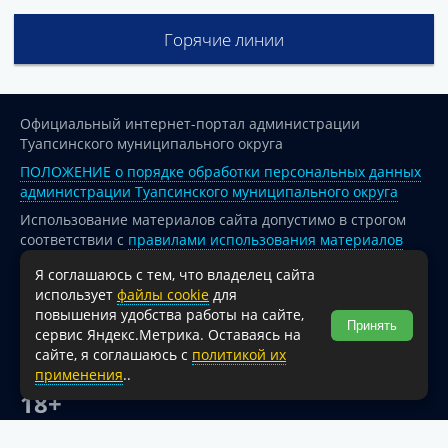
Горячие линии
Официальный интернет-портал администрации
Туапсинского муниципального округа
ПОЛОЖЕНИЕ о порядке обработки персональных данных
администрации Туапсинского муниципального округа
Использование материалов сайта допустимо в строгом
соответствии с
правилами использования материалов
опубликованных на сайте
Я соглашаюсь с тем, что владелец сайта
При перепечатке и использовании информации ссылка
использует
файлы cookie
для
на источник обязательна.
повышения удобства работы на сайте,
Принять
сервис Яндекс.Метрика. Оставаясь на
Для сайтов и страниц сети Интернет обязательна
сайте, я соглашаюсь с
политикой их
активная гиперссылка на официальный интернет-портал
применения
..
администрации Туапсинского муниципального округа.
18+