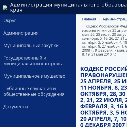
Администрация муниципального образова
края
Главная
Администрац
Округ
Кодекс Российской Фед
изменениями от 25 апреля, 
Администрация
мая, 26, 28 июля, 20 август
сентября, 5, 19, 26, 27, 31
октября, 3, 5 ноября, 4, 18
Муниципальные закупки
октября, 8, 27 ноября, 1, 6
2008 г., 9 февраля, 7 мая, 3
8, 19, 31 мая 2010 г.)
Государственный и
муниципальный контроль
КОДЕКС РОССИ
ПРАВОНАРУШЕНИ
Муниципальное имущество
25 АПРЕЛЯ, 25 И
11 НОЯБРЯ, 8, 2
Публичные слушания и
ОКТЯБРЯ, 28, 30
общественные обсуждения
2, 21, 22 ИЮЛЯ, 
ФЕВРАЛЯ, 3, 16 
Документы
ОКТЯБРЯ, 3, 5 НО
20 АПРЕЛЯ, 7, 1
6 ДЕКАБРЯ 2007 