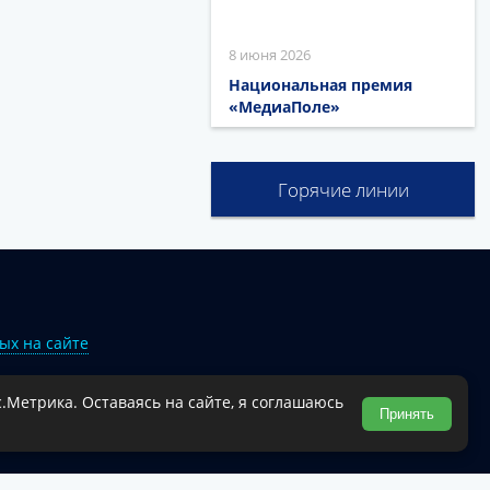
8 июня 2026
Национальная премия
«МедиаПоле»
Горячие линии
ых на сайте
.Метрика. Оставаясь на сайте, я соглашаюсь
Туапсинского муниципального округа.
Принять