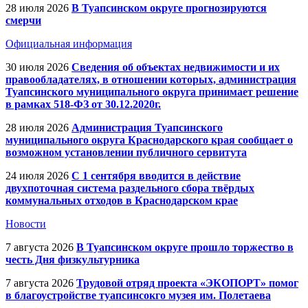
28 июля 2026
В Туапсинском округе прогнозируются
смерчи
Официальная информация
30 июля 2026
Сведения об объектах недвижимости и их
правообладателях, в отношении которых, администрация
Туапсинского муниципального округа принимает решение
в рамках 518-ФЗ от 30.12.2020г.
28 июля 2026
Администрация Туапсинского
муниципального округа Краснодарского края сообщает о
возможном установлении публичного сервитута
24 июля 2026
С 1 сентября вводится в действие
двухпоточная система раздельного сбора твёрдых
коммунальных отходов в Краснодарском крае
Новости
7 августа 2026
В Туапсинском округе прошло торжество в
честь Дня физкультурника
7 августа 2026
Трудовой отряд проекта «ЭКОПОРТ» помог
в благоустройстве туапсинсокго музея им. Полетаева