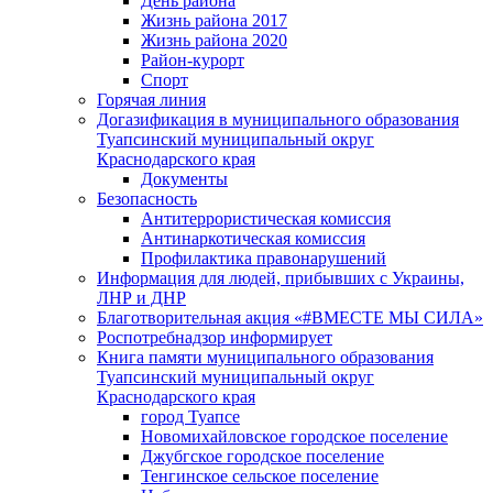
День района
Жизнь района 2017
Жизнь района 2020
Район-курорт
Спорт
Горячая линия
Догазификация в муниципального образования
Туапсинский муниципальный округ
Краснодарского края
Документы
Безопасность
Антитеррористическая комиссия
Антинаркотическая комиссия
Профилактика правонарушений
Информация для людей, прибывших с Украины,
ЛНР и ДНР
Благотворительная акция «#ВМЕСТЕ МЫ СИЛА»
Роспотребнадзор информирует
Книга памяти муниципального образования
Туапсинский муниципальный округ
Краснодарского края
город Туапсе
Новомихайловское городское поселение
Джубгское городское поселение
Тенгинское сельское поселение