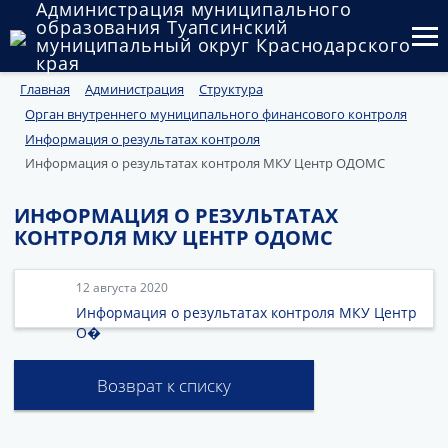
Администрация муниципального
образования Туапсинский
муниципальный округ Краснодарского
края
Главная
Администрация
Структура
Округ
Орган внутреннего муниципального финансового контроля
Администрация
Информация о результатах контроля
Информация о результатах контроля МКУ Центр ОДОМС
Муниципальные закупки
ИНФОРМАЦИЯ О РЕЗУЛЬТАТАХ
Государственный и муниципальный контроль
КОНТРОЛЯ МКУ ЦЕНТР ОДОМС
Муниципальное имущество
12 августа 2020
Публичные слушания и общественные обсуждения
Информация о результатах контроля МКУ Центр
О�
Документы
Возврат к списку