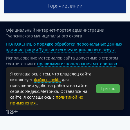
Горячие линии
Официальный интернет-портал администрации
Туапсинского муниципального округа
ПОЛОЖЕНИЕ о порядке обработки персональных данных
администрации Туапсинского муниципального округа
Использование материалов сайта допустимо в строгом
соответствии с
правилами использования материалов
опубликованных на сайте
Я соглашаюсь с тем, что владелец сайта
При перепечатке и использовании информации ссылка
использует
файлы cookie
для
на источник обязательна.
повышения удобства работы на сайте,
Принять
сервис Яндекс.Метрика. Оставаясь на
Для сайтов и страниц сети Интернет обязательна
сайте, я соглашаюсь с
политикой их
активная гиперссылка на официальный интернет-портал
применения
..
администрации Туапсинского муниципального округа.
18+