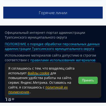
Горячие линии
Официальный интернет-портал администрации
Туапсинского муниципального округа
ПОЛОЖЕНИЕ о порядке обработки персональных данных
администрации Туапсинского муниципального округа
Использование материалов сайта допустимо в строгом
соответствии с
правилами использования материалов
опубликованных на сайте
Я соглашаюсь с тем, что владелец сайта
При перепечатке и использовании информации ссылка
использует
файлы cookie
для
на источник обязательна.
повышения удобства работы на сайте,
Принять
сервис Яндекс.Метрика. Оставаясь на
Для сайтов и страниц сети Интернет обязательна
сайте, я соглашаюсь с
политикой их
активная гиперссылка на официальный интернет-портал
применения
..
администрации Туапсинского муниципального округа.
18+