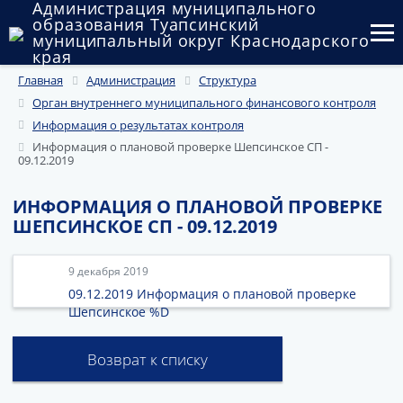
Администрация муниципального
образования Туапсинский
муниципальный округ Краснодарского
края
Главная
Администрация
Структура
Округ
Орган внутреннего муниципального финансового контроля
Администрация
Информация о результатах контроля
Информация о плановой проверке Шепсинское СП -
09.12.2019
Муниципальные закупки
Государственный и муниципальный контроль
ИНФОРМАЦИЯ О ПЛАНОВОЙ ПРОВЕРКЕ
ШЕПСИНСКОЕ СП - 09.12.2019
Муниципальное имущество
9 декабря 2019
Публичные слушания и общественные обсуждения
09.12.2019 Информация о плановой проверке
Шепсинское %D
Документы
Возврат к списку