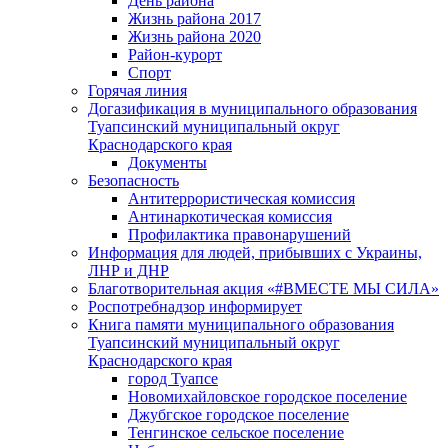
День района
Жизнь района 2017
Жизнь района 2020
Район-курорт
Спорт
Горячая линия
Догазификация в муниципального образования
Туапсинский муниципальный округ
Краснодарского края
Документы
Безопасность
Антитеррористическая комиссия
Антинаркотическая комиссия
Профилактика правонарушений
Информация для людей, прибывших с Украины,
ЛНР и ДНР
Благотворительная акция «#ВМЕСТЕ МЫ СИЛА»
Роспотребнадзор информирует
Книга памяти муниципального образования
Туапсинский муниципальный округ
Краснодарского края
город Туапсе
Новомихайловское городское поселение
Джубгское городское поселение
Тенгинское сельское поселение