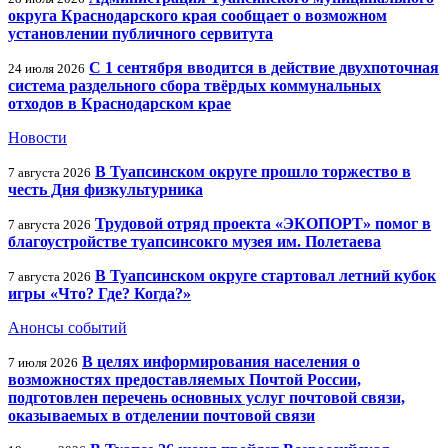
округа Краснодарского края сообщает о возможном
установлении публичного сервитута
С 1 сентября вводится в действие двухпоточная
24 июля 2026
система раздельного сбора твёрдых коммунальных
отходов в Краснодарском крае
Новости
В Туапсинском округе прошло торжество в
7 августа 2026
честь Дня физкультурника
Трудовой отряд проекта «ЭКОПОРТ» помог в
7 августа 2026
благоустройстве туапсинсокго музея им. Полетаева
В Туапсинском округе стартовал летний кубок
7 августа 2026
игры «Что? Где? Когда?»
Анонсы событий
В целях информирования населения о
7 июля 2026
возможностях предоставляемых Почтой России,
подготовлен перечень основных услуг почтовой связи,
оказываемых в отделении почтовой связи