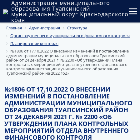
Администрация муниципального
образования Туапсинский
муниципальный округ Краснодарского
края
Главная
Администрация
Структура
Округ
Орган внутреннего муниципального финансового контроля
Администрация
Планирование контроля
№1806 от 17.10.2022 О внесении изменений в постановление
администрации муниципального образования Туапсинский
Муниципальные закупки
район от 24 декабря 2021 г. № 2200 «Об утверждении Плана
контрольных мероприятий отдела внутреннего финансового
контроля администрации муниципального образования
Государственный и муниципальный контроль
Туапсинский район на 2022 год»
Муниципальное имущество
№1806 ОТ 17.10.2022 О ВНЕСЕНИИ
ИЗМЕНЕНИЙ В ПОСТАНОВЛЕНИЕ
Публичные слушания и общественные обсуждения
АДМИНИСТРАЦИИ МУНИЦИПАЛЬНОГО
ОБРАЗОВАНИЯ ТУАПСИНСКИЙ РАЙОН
Документы
ОТ 24 ДЕКАБРЯ 2021 Г. № 2200 «ОБ
УТВЕРЖДЕНИИ ПЛАНА КОНТРОЛЬНЫХ
МЕРОПРИЯТИЙ ОТДЕЛА ВНУТРЕННЕГО
ФИНАНСОВОГО КОНТРОЛЯ