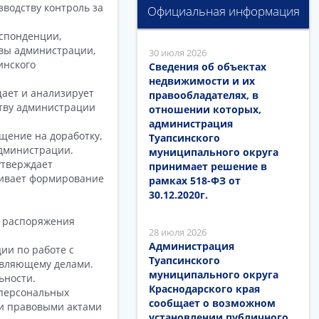
зводству контроль за
Официальная информация
еспонденции,
авы администрации,
30 июля 2026
инского
Сведения об объектах
недвижимости и их
щает и анализирует
правообладателях, в
ству администрации
отношении которых,
администрация
щение на доработку,
Туапсинского
администрации.
муниципального округа
утверждает
принимает решение в
чивает формирование
рамках 518-ФЗ от
30.12.2020г.
и распоряжения
28 июля 2026
Администрация
ии по работе с
Туапсинского
авляющему делами.
муниципального округа
ьности.
Краснодарского края
 персональных
сообщает о возможном
ми правовыми актами
установлении публичного