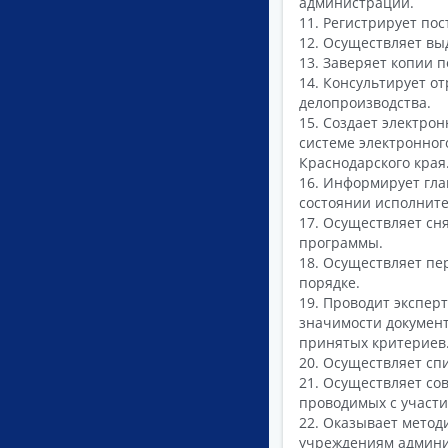
администрации.
11. Регистрирует по
12. Осуществляет в
13. Заверяет копии 
14. Консультирует 
делопроизводства.
15. Создает электро
системе электронног
Краснодарского края
16. Информирует гла
состоянии исполните
17. Осуществляет сн
программы.
18. Осуществляет пе
порядке.
19. Проводит экспер
значимости документ
принятых критериев
20. Осуществляет сп
21. Осуществляет со
проводимых с участи
22. Оказывает мето
учреждениям админи