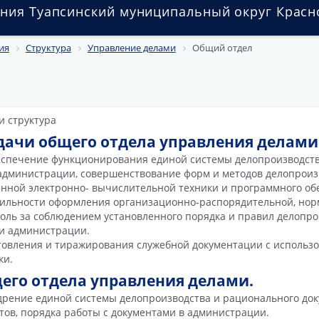
ния Туапсинский муниципальный округ Красн
ия
Структура
Управление делами
Общий отдел
дачи общего отдела управления делами
еспечение функционирования единой системы делопроизводств
администрации, совершенствование форм и методов делопроиз
нной электронно- вычислительной техники и программного об
вильности оформления организационно-распорядительной, но
оль за соблюдением установленного порядка и правил делопро
 и администрации.
товления и тиражирования служебной документации с использ
ки.
его отдела управления делами.
дрение единой системы делопроизводства и рационального док
ов, порядка работы с документами в администрации.