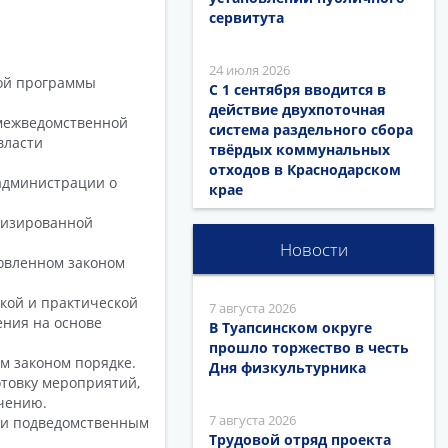
сервитута
24 июля 2026
ной программы
С 1 сентября вводится в
действие двухпоточная
 межведомственной
система раздельного сбора
власти
твёрдых коммунальных
отходов в Краснодарском
 администрации о
крае
атизированной
Новости
новленном законом
ской и практической
7 августа 2026
ения на основе
В Туапсинском округе
прошло торжество в честь
м законом порядке.
Дня физкультурника
отовку мероприятий,
учению.
7 августа 2026
 и подведомственным
Трудовой отряд проекта