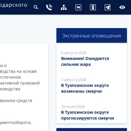
одарского
Экстренные оповещения
6 августа 2026
Внимание! Ожидается
сильная жара
а и
водства на основе
еспечения.
3 августа 2026
рмативной правовой
В Туапсинском округе
изводства
возможны смерчи
ованием средств
28 июля 2026
В Туапсинском округе
прогнозируются смерчи
ументооборота,