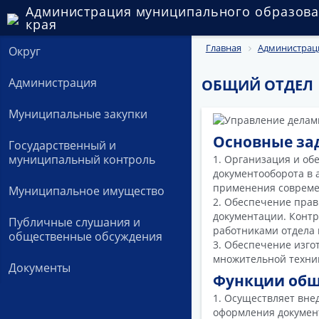
Администрация муниципального образова
края
Главная
Администрац
Округ
Администрация
ОБЩИЙ ОТДЕЛ
Муниципальные закупки
Основные за
Государственный и
муниципальный контроль
1. Организация и об
документооборота в 
применения совреме
Муниципальное имущество
2. Обеспечение пра
документации. Контр
Публичные слушания и
работниками отдела
общественные обсуждения
3. Обеспечение изго
множительной техни
Документы
Функции общ
1. Осуществляет вне
оформления документ