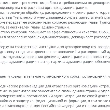
оответствии с регламентом работы и требованиями по делопрои
оизводства в отраслевых органах администрации.
ем, первичную обработку, распределение и регистрацию корр
 главы Туапсинского муниципального округа, заместителей гл
кже передает ее исполнителю согласно резолюции главы Туапс
га, заместителей главы администрации.
истему контроля, повышает ее эффективность и качество. Обоб
ты в отраслевых органах администрации, докладывает руковод
.
верку на соответствие инструкции по делопроизводству, возвра
дготовку к подписи проектов постановлений и распоряжений 
вным отделом управления делами администрации составляет и 
ь дел администрации, паспорт архива администрации, обеспе
вает и хранит в течение установленного срока постановления 
тодические рекомендации для отраслевых органов администрац
т их на рассмотрение заместителю главы администрации, упр
распоряжений и постановлений администрации по своей деятел
работку и защиту конфиденциальной информации, в том числе
вии с законодательством Российской Федерации и нормативны